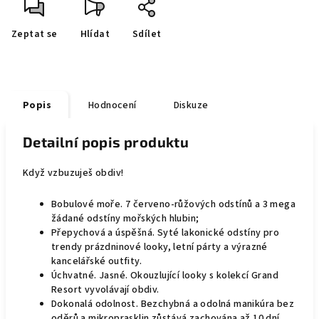
Zeptat se
Hlídat
Sdílet
Popis
Hodnocení
Diskuze
Detailní popis produktu
Když vzbuzuješ obdiv!
Bobulové moře. 7 červeno-růžových odstínů a 3 mega
žádané odstíny mořských hlubin;
Přepychová a úspěšná. Syté lakonické odstíny pro
trendy prázdninové looky, letní párty a výrazné
kancelářské outfity.
Úchvatné. Jasné. Okouzlující looky s kolekcí Grand
Resort vyvolávají obdiv.
Dokonalá odolnost. Bezchybná a odolná manikúra bez
oděrů a mikroprasklin zůstává zachována až 10 dní