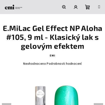
Přejít
na
obsah
Nákupní
Hledat
Přihlášení
E.MiLac Gel Effect NP Aloha
košík
#105, 9 ml - Klasický lak s
gelovým efektem
EMI
Průměrné
Neohodnoceno
Podrobnosti hodnocení
hodnocení
produktu
je
0,0
z
5
hvězdiček.