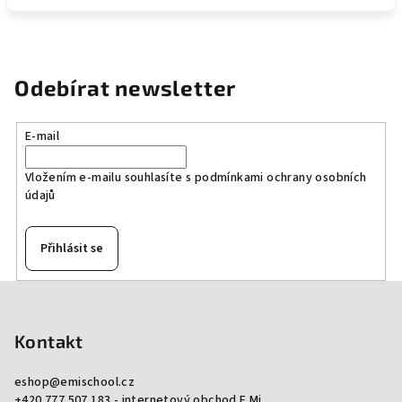
Odebírat newsletter
E-mail
Vložením e-mailu souhlasíte s
podmínkami ochrany osobních
údajů
Přihlásit se
Z
á
p
Kontakt
a
eshop
@
emischool.cz
t
+420 777 507 183 - internetový obchod E.Mi