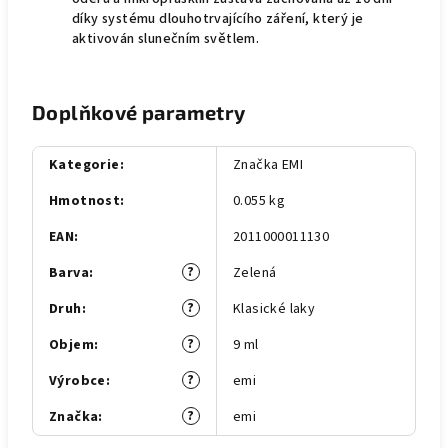
díky systému dlouhotrvajícího záření, který je
aktivován slunečním světlem.
Doplňkové parametry
Kategorie
:
Značka EMI
Hmotnost
:
0.055 kg
EAN
:
2011000011130
?
Barva
:
Zelená
?
Druh
:
Klasické laky
?
Objem
:
9 ml
?
Výrobce
:
emi
?
Značka
:
emi