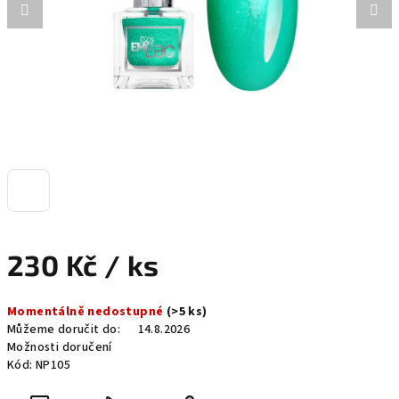
230 Kč
/ ks
Měrná
Momentálně nedostupné
(>5 ks)
cena:
Můžeme doručit do:
14.8.2026
Možnosti doručení
Kód:
NP105