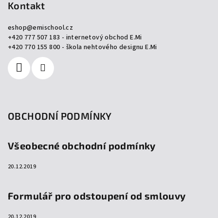
p
Kontakt
a
eshop
@
emischool.cz
t
+420 777 507 183 - internetový obchod E.Mi
í
+420 770 155 800 - škola nehtového designu E.Mi
OBCHODNÍ PODMÍNKY
Všeobecné obchodní podmínky
20.12.2019
Formulář pro odstoupení od smlouvy
20.12.2019