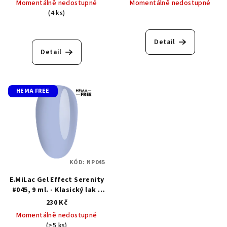
Momentálně nedostupné
Momentálně nedostupné
(4 ks)
Detail
Detail
HEMA FREE
KÓD:
NP045
E.MiLac Gel Effect Serenity
#045, 9 ml. - Klasický lak s
gelovým efektem
230 Kč
Momentálně nedostupné
(>5 ks)