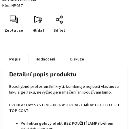
Možnosti doručení
Kód:
NP037
Zeptat se
Hlídat
Sdílet
Popis
Hodnocení
Diskuze
Detailní popis produktu
Bezchybné profesionální krytí: kombinuje nejlepší vlastnosti
laku a gel laku, nevyžaduje namáčení ani používání lamp.
DVOUFÁZOVÝ SYSTÉM – ULTRASTRONG E.MiLac GEL EFFECT +
TOP COAT:
Perfektní gelový efekt BEZ POUŽITÍ LAMPY během