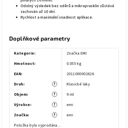
pouhých 10 minut.
Odolný výsledek bez oděrů a mikroprasklin zůstává
zachován až 10 dní.
Rychlost a maximální snadnost aplikace.
Doplňkové parametry
Kategorie
:
Značka EMI
Hmotnost
:
0.055 kg
EAN
:
2011000002626
?
Druh
:
Klasické laky
?
Objem
:
9 ml
?
Výrobce
:
emi
?
Značka
:
emi
Položka byla vyprodána…