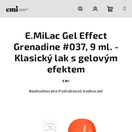
Přejít
na
obsah
Nákupní
Hledat
Přihlášení
E.MiLac Gel Effect
košík
Grenadine #037, 9 ml. -
Klasický lak s gelovým
efektem
EMI
Průměrné
Neohodnoceno
Podrobnosti hodnocení
hodnocení
produktu
je
0,0
z
5