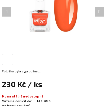
hvězdiček.
Položka byla vyprodána…
230 Kč
/ ks
Měrná
Momentálně nedostupné
cena:
Můžeme doručit do:
14.8.2026