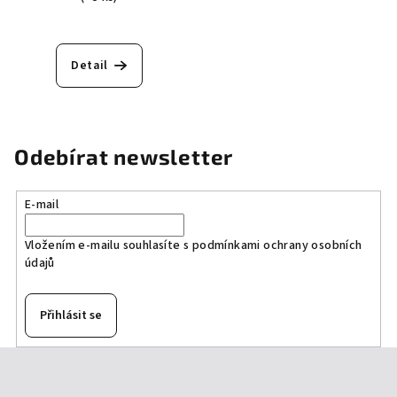
Detail
Odebírat newsletter
E-mail
Vložením e-mailu souhlasíte s
podmínkami ochrany osobních
údajů
Přihlásit se
Z
á