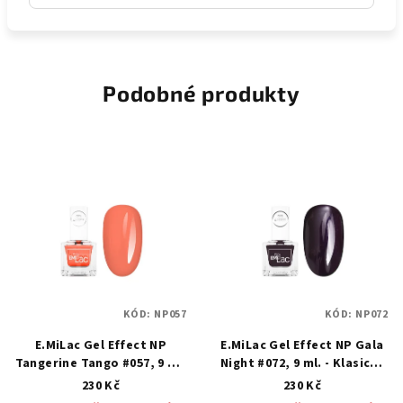
Podobné produkty
KÓD:
NP057
KÓD:
NP072
E.MiLac Gel Effect NP
E.MiLac Gel Effect NP Gala
Tangerine Tango #057, 9 ml.
Night #072, 9 ml. - Klasický
- Klasický lak s gelovým
lak s gelovým efektem
230 Kč
230 Kč
efektem