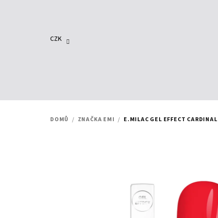
Přejít
na
obsah
CZK
DOMŮ
/
ZNAČKA EMI
/
E.MILAC GEL EFFECT CARDINAL 