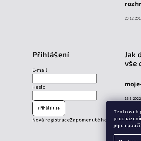
rozh
20.12.201
Přihlášení
Jak 
vše 
E-mail
moje
Heslo
16.5.2022
Přihlásit se
Tento web p
procházení
Nová registrace
Zapomenuté heslo
jejich použ