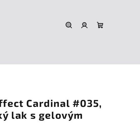
Hledat
Přihlášení
Nákupní
košík
ffect Cardinal #035,
cký lak s gelovým