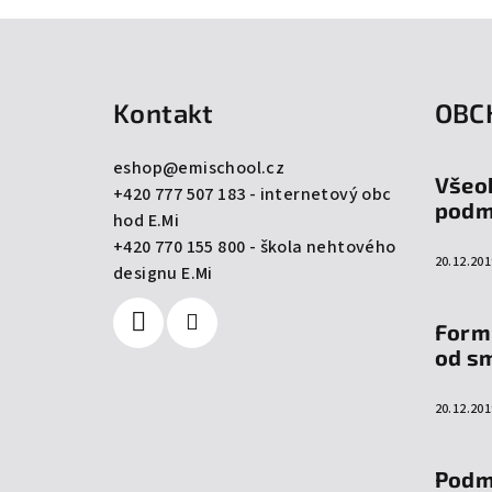
Z
á
Kontakt
OBC
p
a
eshop
@
emischool.cz
Všeo
+420 777 507 183 - internetový obc
t
podm
hod E.Mi
í
+420 770 155 800 - škola nehtového
20.12.201
designu E.Mi
Form
od s
20.12.201
Podm