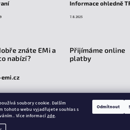
raní
Informace ohledně T
9
7.8.2025
dobře znáte EMi a
Přijímáme online
co nabízí?
platby
-emi.cz
oužívá soubory cookie. Dalším
Odmítnout
m tohoto webu vyjadřujete souhlas s
íváním.. Více informací
zde
.