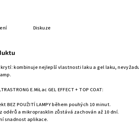
ení
Diskuze
duktu
krytí: kombinuje nejlepší vlastnosti laku a gel laku, nevyžad
lamp.
TRASTRONG E.MiLac GEL EFFECT + TOP COAT:
fekt BEZ POUŽITÍ LAMPY během pouhých 10 minut.
z oděrů a mikroprasklin zůstává zachován až 10 dní.
ní snadnost aplikace.