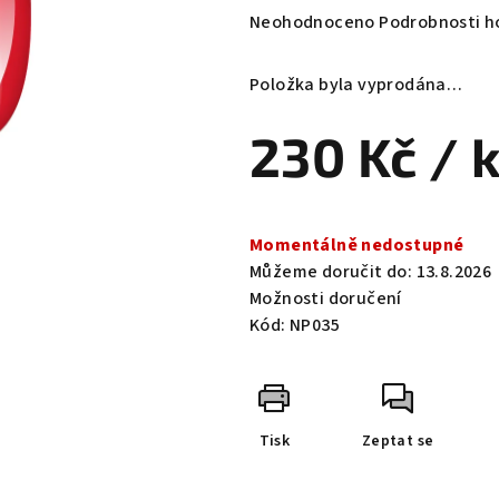
Průměrné
Neohodnoceno
Podrobnosti h
hodnocení
produktu
Položka byla vyprodána…
je
0,0
230 Kč
/ 
z
5
hvězdiček.
Měrná
cena:
Momentálně nedostupné
Můžeme doručit do:
13.8.2026
Možnosti doručení
Kód:
NP035
Tisk
Zeptat se