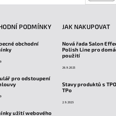
HODNÍ PODMÍNKY
JAK NAKUPOVAT
becné obchodní
Nová řada Salon Effe
ínky
Polish Line pro domá
použití
9
26.9.2025
ulář pro odstoupení
mlouvy
Stavy produktů s TP
TPo
9
2.9.2025
ínky užití webového