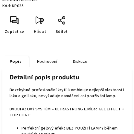
Možnosti doručení
Kód:
NP025
Zeptat se
Hlídat
Sdílet
Popis
Hodnocení
Diskuze
Detailní popis produktu
Bezchybné profesionální krytí: kombinuje nejlepší vlastnosti
laku a gel laku, nevyžaduje namáčení ani používání lamp.
DVOUFÁZOVÝ SYSTÉM – ULTRASTRONG E.MiLac GEL EFFECT +
TOP COAT:
Perfektní gelový efekt BEZ POUŽITÍ LAMPY během