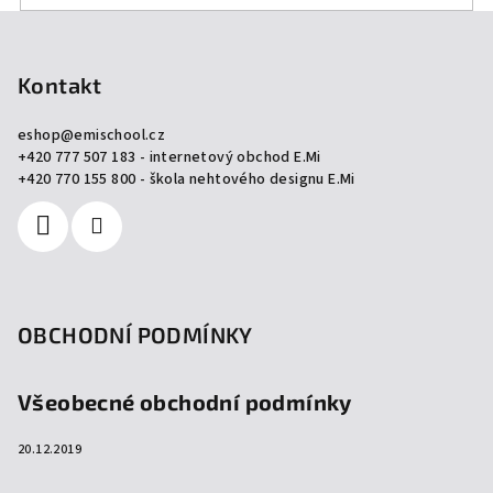
Z
á
p
Kontakt
a
eshop
@
emischool.cz
t
+420 777 507 183 - internetový obchod E.Mi
í
+420 770 155 800 - škola nehtového designu E.Mi
OBCHODNÍ PODMÍNKY
Všeobecné obchodní podmínky
20.12.2019