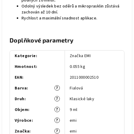
pouhých 10 minut.
Odolný výsledek bez oděrů a mikroprasklin zůstává
zachován až 10 dní.
Rychlost a maximální snadnost aplikace.
Doplňkové parametry
Kategorie
:
Značka EMI
Hmotnost
:
0.055 kg
EAN
:
2011000002510
?
Barva
:
Fialová
?
Druh
:
Klasické laky
?
Objem
:
9 ml
?
Výrobce
:
emi
?
Značka
:
emi