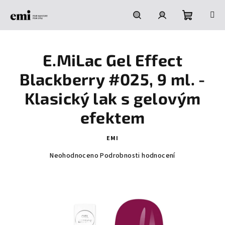
Přejít
na
obsah
Nákupní
Hledat
Přihlášení
E.MiLac Gel Effect
košík
Blackberry #025, 9 ml. -
Klasický lak s gelovým
efektem
EMI
Průměrné
Neohodnoceno
Podrobnosti hodnocení
hodnocení
produktu
je
0,0
z
5