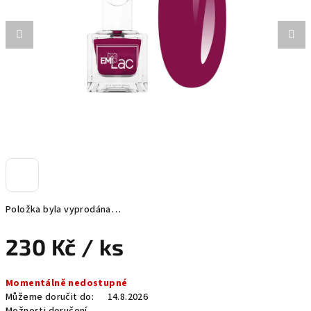
hvězdiček.
Položka byla vyprodána…
230 Kč
/ ks
Měrná
Momentálně nedostupné
cena:
Můžeme doručit do:
14.8.2026