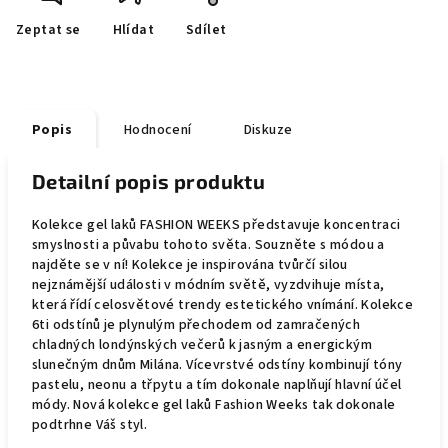
Zeptat se
Hlídat
Sdílet
Popis
Hodnocení
Diskuze
Detailní popis produktu
Kolekce gel laků FASHION WEEKS představuje koncentraci
smyslnosti a půvabu tohoto světa. Souzněte s módou a
najděte se v ní! Kolekce je inspirována tvůrčí silou
nejznámější události v módním světě, vyzdvihuje místa,
která řídí celosvětové trendy estetického vnímání. Kolekce
6ti odstínů je plynulým přechodem od zamračených
chladných londýnských večerů k jasným a energickým
slunečným dnům Milána. Vícevrstvé odstíny kombinují tóny
pastelu, neonu a třpytu a tím dokonale naplňují hlavní účel
módy. Nová kolekce gel laků Fashion Weeks tak dokonale
podtrhne Váš styl.