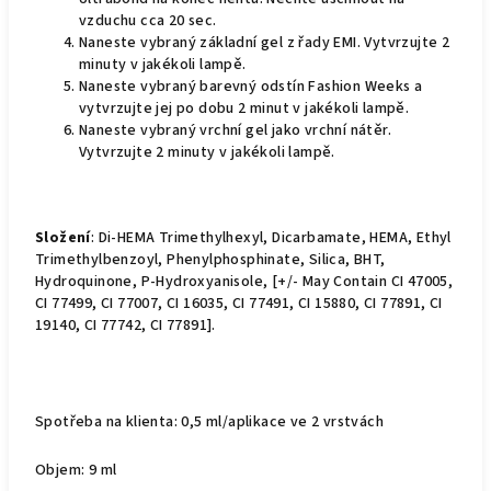
vzduchu cca 20 sec.
Naneste vybraný základní gel z řady EMI. Vytvrzujte 2
minuty v jakékoli lampě.
Naneste vybraný barevný odstín Fashion Weeks a
vytvrzujte jej po dobu 2 minut v jakékoli lampě.
Naneste vybraný vrchní gel jako vrchní nátěr.
Vytvrzujte 2 minuty v jakékoli lampě.
Složení
: Di-HEMA Trimethylhexyl, Dicarbamate, HEMA, Ethyl
Trimethylbenzoyl, Phenylphosphinate, Silica, BHT,
Hydroquinone, P-Hydroxyanisole, [+/- May Contain CI 47005,
CI 77499, CI 77007, CI 16035, CI 77491, CI 15880, CI 77891, CI
19140, CI 77742, CI 77891].
Spotřeba na klienta: 0,5 ml/aplikace ve 2 vrstvách
Objem: 9 ml