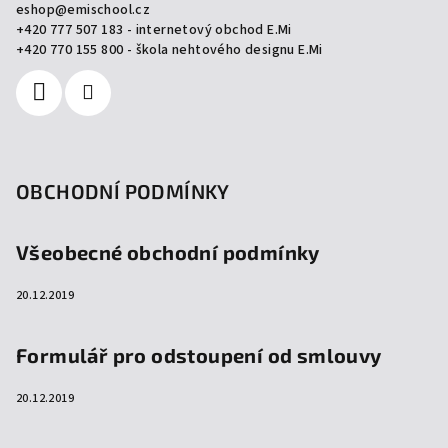
eshop
@
emischool.cz
t
+420 777 507 183 - internetový obchod E.Mi
í
+420 770 155 800 - škola nehtového designu E.Mi
OBCHODNÍ PODMÍNKY
Všeobecné obchodní podmínky
20.12.2019
Formulář pro odstoupení od smlouvy
20.12.2019