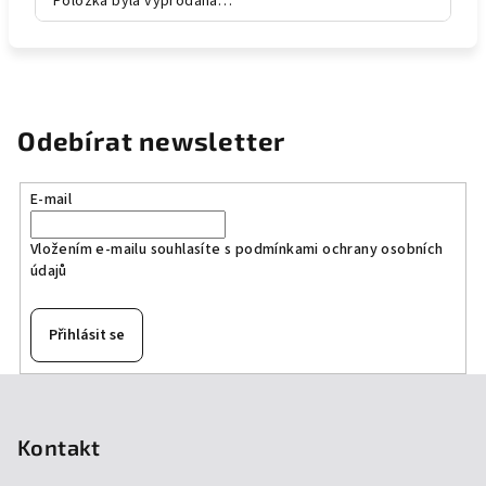
Položka byla vyprodána…
Odebírat newsletter
E-mail
Vložením e-mailu souhlasíte s
podmínkami ochrany osobních
údajů
Přihlásit se
Z
á
p
Kontakt
a