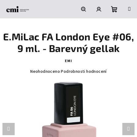
Přejít
na
obsah
Nákupní
Hledat
Přihlášení
E.MiLac FA London Eye #06,
košík
9 ml. - Barevný gellak
EMI
Průměrné
Neohodnoceno
Podrobnosti hodnocení
hodnocení
produktu
je
0,0
z
5
hvězdiček.