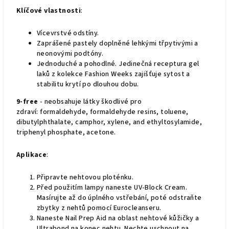
Klíčové vlastnosti
:
Vícevrstvé odstíny.
Zaprášené pastely doplněné lehkými třpytivými a
neonovými podtóny.
Jednoduché a pohodlné. Jedinečná receptura gel
laků z kolekce Fashion Weeks zajišťuje sytost a
stabilitu krytí po dlouhou dobu.
9-free
- neobsahuje látky škodlivé pro
zdraví: formaldehyde, formaldehyde resins, toluene,
dibutylphthalate, camphor, xylene, and ethyltosylamide,
triphenyl phosphate, acetone.
Aplikace
:
Připravte nehtovou ploténku.
Před použitím lampy naneste UV-Block Cream.
Masírujte až do úplného vstřebání, poté odstraňte
zbytky z nehtů pomocí Eurocleanseru.
Naneste Nail Prep Aid na oblast nehtové kůžičky a
Ultrabond na konec nehtu. Nechte uschnout na