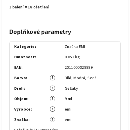
1 balení = 18 ošetření
Doplňkové parametry
Kategorie
:
Značka EMI
Hmotnost
:
0.053 kg
EAN
:
2011000029999
?
Barva
:
Bílá
,
Modrá
,
Šedá
?
Druh
:
Gellaky
?
Objem
:
9 ml
?
Výrobce
:
emi
?
Značka
:
emi