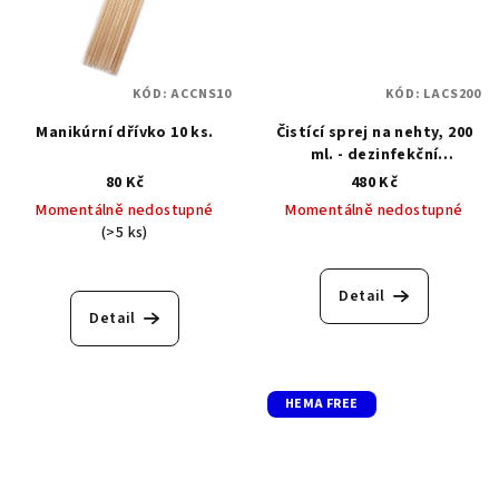
KÓD:
ACCNS10
KÓD:
LACS200
Manikúrní dřívko 10 ks.
Čistící sprej na nehty, 200
ml. - dezinfekční
prostředek
80 Kč
480 Kč
Momentálně nedostupné
Momentálně nedostupné
(>5 ks)
Průměrné
hodnocení
produktu
Detail
je
Detail
5,0
z
5
hvězdiček.
HEMA FREE