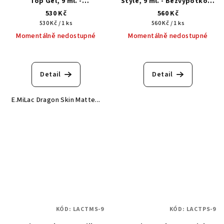
Top Gel, 9 ml. -
Style, 9 ml. - Bezvýpotkový
Bezvýpotkový top gel
barevný top
530 Kč
560 Kč
Měrná
Měrná
530 Kč / 1 ks
560 Kč / 1 ks
cena:
cena:
Momentálně nedostupné
Momentálně nedostupné
Detail
Detail
E.MiLac Dragon Skin Matte...
KÓD:
LACTMS-9
KÓD:
LACTPS-9