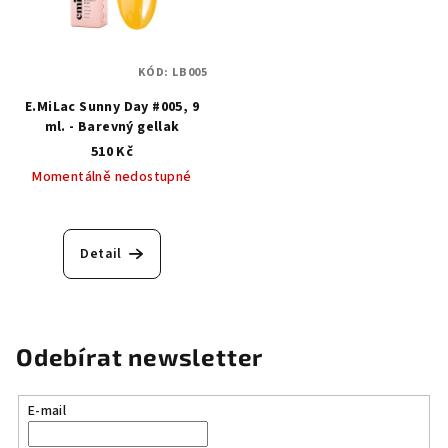
KÓD:
LB005
E.MiLac Sunny Day #005, 9
ml. - Barevný gellak
510 Kč
Momentálně nedostupné
Detail
Odebírat newsletter
E-mail