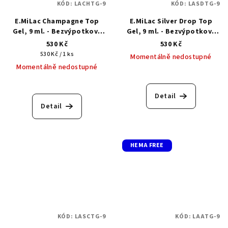
KÓD:
LACHTG-9
KÓD:
LASDTG-9
E.MiLac Champagne Top
E.MiLac Silver Drop Top
Gel, 9 ml. - Bezvýpotkový
Gel, 9 ml. - Bezvýpotkový
vrchní top gel se zlatým
vrchní top gel s matnými
530 Kč
530 Kč
chimmerem
stříbrnými vločkami
Měrná
530 Kč / 1 ks
Momentálně nedostupné
cena:
Momentálně nedostupné
Detail
Detail
HEMA FREE
KÓD:
LASCTG-9
KÓD:
LAATG-9