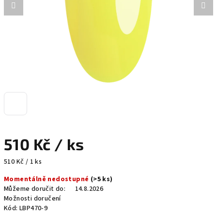
510 Kč
/ ks
Měrná
510 Kč / 1 ks
cena:
Momentálně nedostupné
(>5 ks)
Můžeme doručit do:
14.8.2026
Možnosti doručení
Kód:
LBP470-9