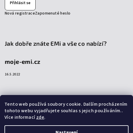
Přihlásit se
Nová registrace
Zapomenuté heslo
Jak dobře znáte EMi a vše co nabízí?
moje-emi.cz
16.5.2022
Přijímáme online platby
Tento web používá soubory cookie. Dalším procházením
tohoto webu vyjadřujete souhlas s jejich používáním..
Více informací
zde
.
Nastavení