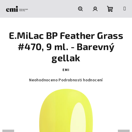
Přejít
na
obsah
Nákupní
Hledat
Přihlášení
E.MiLac BP Feather Grass
košík
#470, 9 ml. - Barevný
gellak
EMI
Průměrné
Neohodnoceno
Podrobnosti hodnocení
hodnocení
produktu
je
0,0
z
5
hvězdiček.