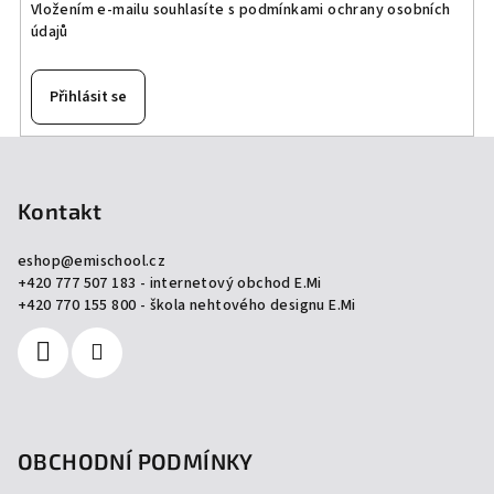
Vložením e-mailu souhlasíte s
podmínkami ochrany osobních
údajů
Přihlásit se
Z
á
p
Kontakt
a
eshop
@
emischool.cz
t
+420 777 507 183 - internetový obchod E.Mi
í
+420 770 155 800 - škola nehtového designu E.Mi
OBCHODNÍ PODMÍNKY