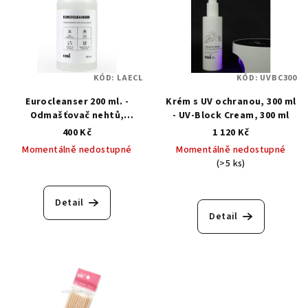
KÓD:
LAECL
KÓD:
UVBC300
Eurocleanser 200 ml. -
Krém s UV ochranou, 300 ml
Odmašťovač nehtů,
- UV-Block Cream, 300 ml
odstraňovač výpotku
400 Kč
1 120 Kč
Momentálně nedostupné
Momentálně nedostupné
(>5 ks)
Průměrné
hodnocení
produktu
Detail
je
Detail
5,0
z
5
hvězdiček.