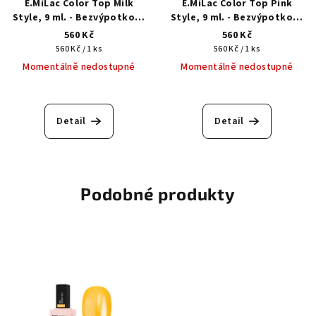
E.MiLac Color Top Milk
E.MiLac Color Top Pink
Style, 9 ml. - Bezvýpotkový
Style, 9 ml. - Bezvýpotkový
barevný top
barevný top
560 Kč
560 Kč
Měrná
Měrná
560 Kč / 1 ks
560 Kč / 1 ks
cena:
cena:
Momentálně nedostupné
Momentálně nedostupné
Detail
Detail
Podobné produkty