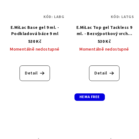
KÓD:
LABG
KÓD:
LATGS
E.MiLac Base gel 9 ml. -
E.MiLac Top gel Tackless 9
Podkladová báze 9 ml
ml. - Bezvýpotkový vrchní
top gel
530 Kč
530 Kč
Momentálně nedostupné
Momentálně nedostupné
Průměrné
Průměrné
hodnocení
hodnocení
produktu
produktu
Detail
Detail
je
je
5,0
5,0
z
z
5
5
HEMA FREE
hvězdiček.
hvězdiček.