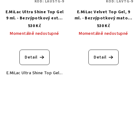
KÓD:
LAUSTG-9
KÓD:
LAVTG-9
E.MiLac Ultra Shine Top Gel
E.MiLac Velvet Top Gel, 9
9 ml. - Bezvýpotkový extra
ml. - Bezvýpotkový matový
silný vrchní top gel
vrchní top gel
530 Kč
530 Kč
Momentálně nedostupné
Momentálně nedostupné
Detail
Detail
E.MiLac Ultra Shine Top Gel...