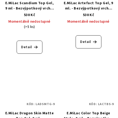
E.MiLac Scandium Top Gel,
E.MiLac Artefact Top Gel, 9
9 ml - Bezvýpotkový vrchní
ml. - Bezvýpotkový vrchní
top gel
top gel
530 Kč
530 Kč
Momentálně nedostupné
Momentálně nedostupné
(>5 ks)
Detail
Detail
KÓD:
LADSMTG-9
KÓD:
LACTBS-9
E.MiLac Dragon Skin Matte
E.MiLac Color Top Beige