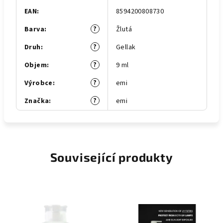
EAN
:
8594200808730
?
Barva
:
Žlutá
?
Druh
:
Gellak
?
Objem
:
9 ml
?
Výrobce
:
emi
?
Značka
:
emi
Související produkty