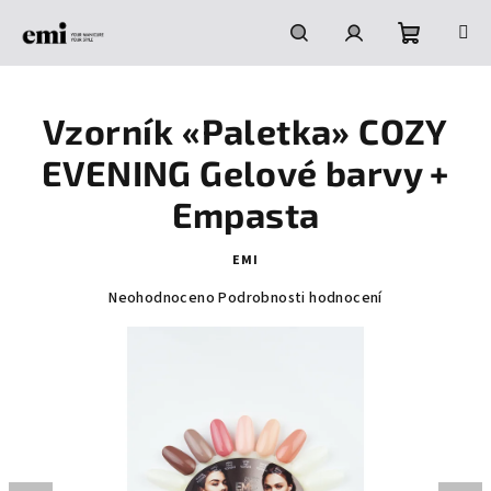
Přejít
na
obsah
Nákupní
Hledat
Přihlášení
Vzorník «Paletka» COZY
košík
EVENING Gelové barvy +
Empasta
EMI
Průměrné
Neohodnoceno
Podrobnosti hodnocení
hodnocení
produktu
je
0,0
z
5
hvězdiček.