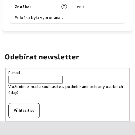
?
Značka
:
emi
Položka byla vyprodána…
Odebírat newsletter
E-mail
Vložením e-mailu souhlasíte s
podmínkami ochrany osobních
údajů
Přihlásit se
Z
á