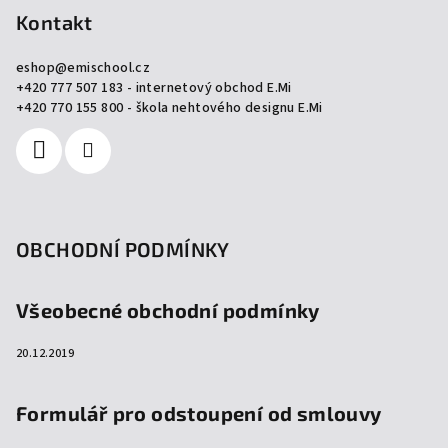
p
Kontakt
a
eshop
@
emischool.cz
t
+420 777 507 183 - internetový obchod E.Mi
í
+420 770 155 800 - škola nehtového designu E.Mi
OBCHODNÍ PODMÍNKY
Všeobecné obchodní podmínky
20.12.2019
Formulář pro odstoupení od smlouvy