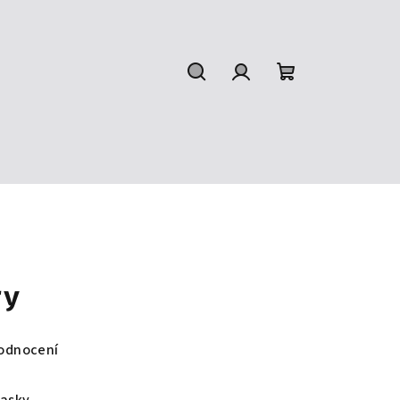
Hledat
Přihlášení
Nákupní
košík
ry
odnocení