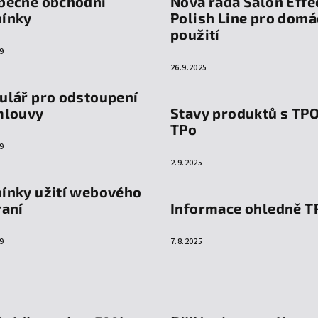
becné obchodní
Nová řada Salon Effe
ínky
Polish Line pro domá
použití
9
26.9.2025
ulář pro odstoupení
mlouvy
Stavy produktů s TP
TPo
9
2.9.2025
ínky užití webového
raní
Informace ohledně T
9
7.8.2025