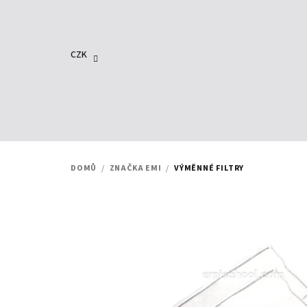
Přejít
na
obsah
CZK
DOMŮ
/
ZNAČKA EMI
/
VÝMĚNNÉ FILTRY