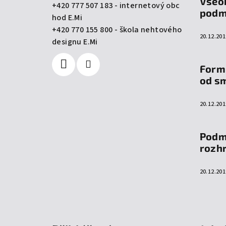
Všeo
+420 777 507 183 - internetový obc
t
podm
hod E.Mi
í
+420 770 155 800 - škola nehtového
20.12.201
designu E.Mi
Form
od s
20.12.201
Podm
rozh
20.12.201