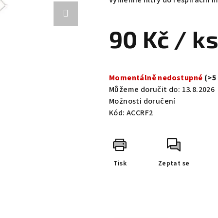
Výměnné filtry do respiračnÍ 
je
0,0
90 Kč
/ k
z
5
hvězdiček.
Měrná
cena:
Momentálně nedostupné
(>5
Můžeme doručit do:
13.8.2026
Možnosti doručení
Kód:
ACCRF2
Tisk
Zeptat se