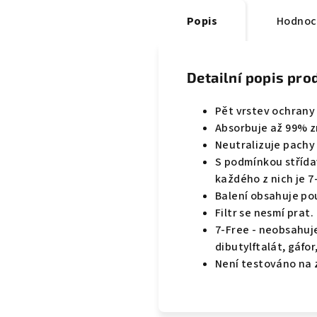
Popis
Hodnoc
Detailní popis pro
Pět vrstev ochrany
Absorbuje až 99% zne
Neutralizuje pachy p
S podmínkou střídav
každého z nich je 7-
Balení obsahuje pou
Filtr se nesmí prat.
7-Free - neobsahuje
dibutylftalát, gáfor
Není testováno na 