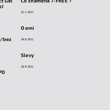
ct Gel
Co znamená 7-FREE ?
cí
21.1.2022
O emi
O/bez
26.8.2021
Slevy
26.8.2021
PO