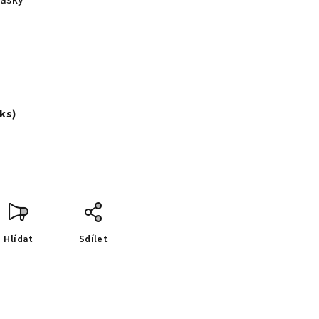
masky
s
 ks)
Hlídat
Sdílet