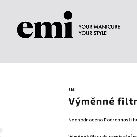
EMI
Výměnné filt
Průměrné
Neohodnoceno
Podrobnosti h
hodnocení
produktu