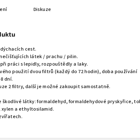
ení
Diskuze
duktu
 dýchacích cest.
čišťujících látek / prachu / pilin.
ři práci s lepidly, rozpouštědly a laky.
ého použití dvou filtrů (každý do 72 hodin), doba používání
8 dní.
ze 2 filtry, další je možné zakoupit samostatně.
 škodlivé látky: formaldehyd, formaldehydové pryskyřice, to
, xylen a ethyltosilamid.
zvířatech.