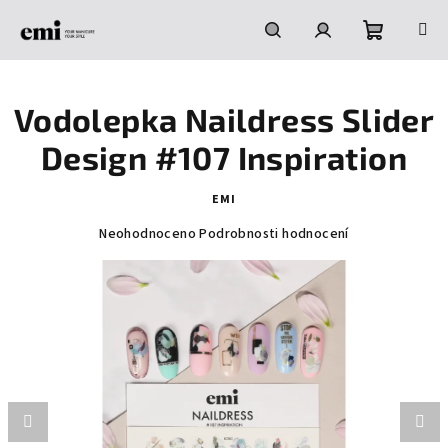
Přejít
na
obsah
Nákupní
Hledat
Přihlášení
Vodolepka Naildress Slider
košík
Design #107 Inspiration
EMI
Průměrné
Neohodnoceno
Podrobnosti hodnocení
hodnocení
produktu
je
0,0
z
5
hvězdiček.