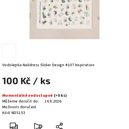
Vodolepka Naildress Slider Design #107 Inspiration
100 Kč
/ ks
Měrná
Momentálně nedostupné
(>5 ks)
cena:
Můžeme doručit do:
14.8.2026
Možnosti doručení
Kód:
NDS153