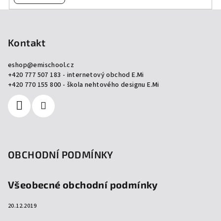
Z
á
p
Kontakt
a
eshop
@
emischool.cz
t
+420 777 507 183 - internetový obchod E.Mi
í
+420 770 155 800 - škola nehtového designu E.Mi
OBCHODNÍ PODMÍNKY
Všeobecné obchodní podmínky
20.12.2019