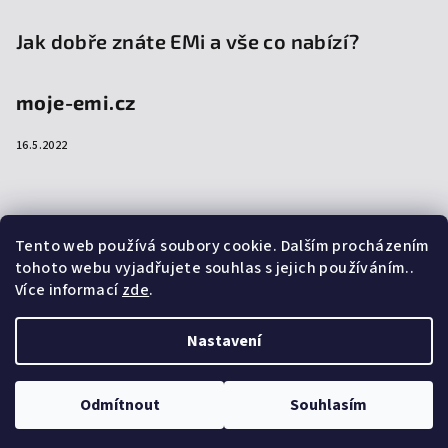
Jak dobře znáte EMi a vše co nabízí?
moje-emi.cz
16.5.2022
Přijímáme online platby
Tento web používá soubory cookie. Dalším procházením
tohoto webu vyjadřujete souhlas s jejich používáním..
Více informací
zde
.
Nastavení
Copyright 2026
emi-shop.cz
. Všechna práva vyhrazena.
Upravit nastavení cookies
Odmítnout
Souhlasím
Vytvořil Shoptet