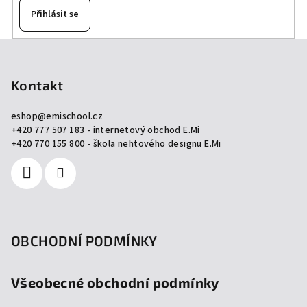
Přihlásit se
Z
á
p
Kontakt
a
eshop
@
emischool.cz
t
+420 777 507 183 - internetový obchod E.Mi
í
+420 770 155 800 - škola nehtového designu E.Mi
OBCHODNÍ PODMÍNKY
Všeobecné obchodní podmínky