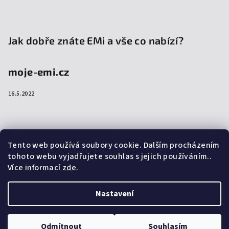
Jak dobře znáte EMi a vše co nabízí?
moje-emi.cz
16.5.2022
Přijímáme online platby
Tento web používá soubory cookie. Dalším procházením
tohoto webu vyjadřujete souhlas s jejich používáním..
Více informací
zde
.
Nastavení
Copyright 2026
emi-shop.cz
. Všechna práva vyhrazena.
Upravit nastavení cookies
Odmítnout
Souhlasím