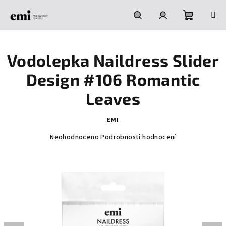
Přejít
na
obsah
Nákupní
Hledat
Přihlášení
Vodolepka Naildress Slider
košík
Design #106 Romantic
Leaves
EMI
Průměrné
Neohodnoceno
Podrobnosti hodnocení
hodnocení
produktu
je
0,0
z
5
hvězdiček.