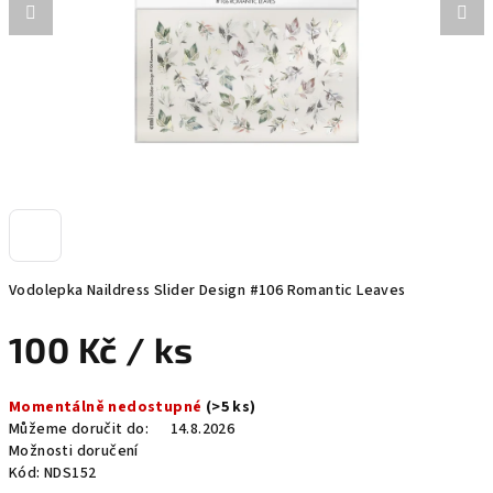
Vodolepka Naildress Slider Design #106 Romantic Leaves
100 Kč
/ ks
Měrná
Momentálně nedostupné
(>5 ks)
cena:
Můžeme doručit do:
14.8.2026
Možnosti doručení
Kód:
NDS152