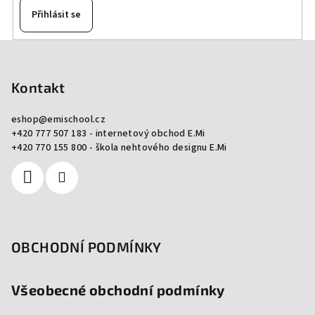
Přihlásit se
Z
á
p
Kontakt
a
eshop
@
emischool.cz
t
+420 777 507 183 - internetový obchod E.Mi
í
+420 770 155 800 - škola nehtového designu E.Mi
OBCHODNÍ PODMÍNKY
Všeobecné obchodní podmínky