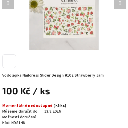
Vodolepka Naildress Slider Design #102 Strawberry Jam
100 Kč
/ ks
Měrná
Momentálně nedostupné
(>5 ks)
cena:
Můžeme doručit do:
13.8.2026
Možnosti doručení
Kód:
NDS148