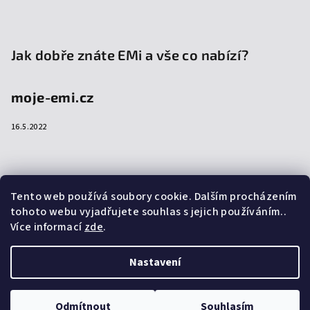
Jak dobře znáte EMi a vše co nabízí?
moje-emi.cz
16.5.2022
Přijímáme online platby
Tento web používá soubory cookie. Dalším procházením
tohoto webu vyjadřujete souhlas s jejich používáním..
Více informací
zde
.
Nastavení
Copyright 2026
emi-shop.cz
. Všechna práva vyhrazena.
Upravit nastavení cookies
Odmítnout
Souhlasím