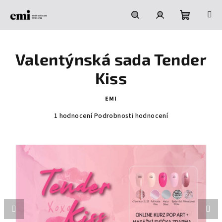
Přejít
na
obsah
Nákupní
Hledat
Přihlášení
Valentýnská sada Tender
košík
Kiss
EMI
Průměrné
1 hodnocení
Podrobnosti hodnocení
hodnocení
produktu
je
5,0
z
5
hvězdiček.