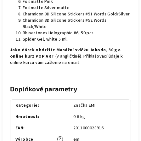
Foil matte Pink
Foil matte Silver matte
Charmicon 3D Silicone Stickers #51 Words Gold/Silver
Charmicon 3D Silicone Stickers #52 Words
Black/White
Rhinestones Holographic #6, 50 pcs.
Spider Gel, white 5 ml.
Jako dárek obdržíte Masážní svíčku Jahoda, 30 g a
online kurz POP ART
(v angličtině). Přihlašovací údaje k
online kurzu vám zašleme na email.
Doplňkové parametry
Kategorie
:
Značka EMI
Hmotnost
:
0.6 kg
EAN
:
2011000028916
?
Výrobce
:
emi