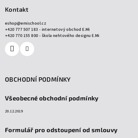
á
p
Kontakt
a
eshop
@
emischool.cz
t
+420 777 507 183 - internetový obchod E.Mi
í
+420 770 155 800 - škola nehtového designu E.Mi
OBCHODNÍ PODMÍNKY
Všeobecné obchodní podmínky
20.12.2019
Formulář pro odstoupení od smlouvy