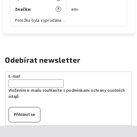
?
Značka
:
emi
Položka byla vyprodána…
Odebírat newsletter
E-mail
Vložením e-mailu souhlasíte s
podmínkami ochrany osobních
údajů
Přihlásit se
Z