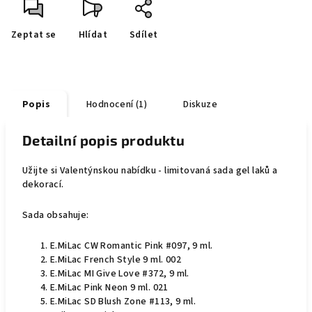
Zeptat se
Hlídat
Sdílet
Popis
Hodnocení (1)
Diskuze
Detailní popis produktu
Užijte si Valentýnskou nabídku - limitovaná sada gel laků a
dekorací.
Sada obsahuje:
E.MiLac CW Romantic Pink #097, 9 ml.
E.MiLac French Style 9 ml. 002
E.MiLac MI Give Love #372, 9 ml.
E.MiLac Pink Neon 9 ml. 021
E.MiLac SD Blush Zone #113, 9 ml.