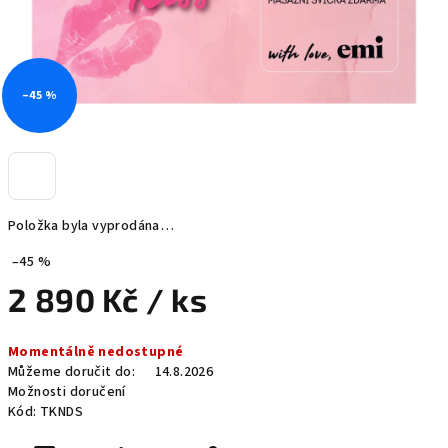
–45 %
Položka byla vyprodána…
–45 %
2 890 Kč
/ ks
Měrná
Momentálně nedostupné
cena:
Můžeme doručit do:
14.8.2026
Možnosti doručení
Kód:
TKNDS