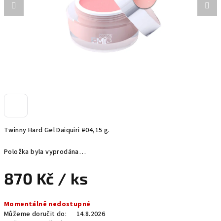
Twinny Hard Gel Daiquiri #04,15 g.
Položka byla vyprodána…
870 Kč
/ ks
Měrná
Momentálně nedostupné
cena:
Můžeme doručit do:
14.8.2026