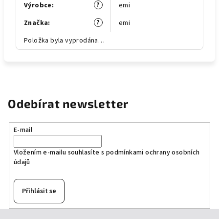
?
Výrobce
:
emi
?
Značka
:
emi
Položka byla vyprodána…
Odebírat newsletter
E-mail
Vložením e-mailu souhlasíte s
podmínkami ochrany osobních
údajů
Přihlásit se
Z