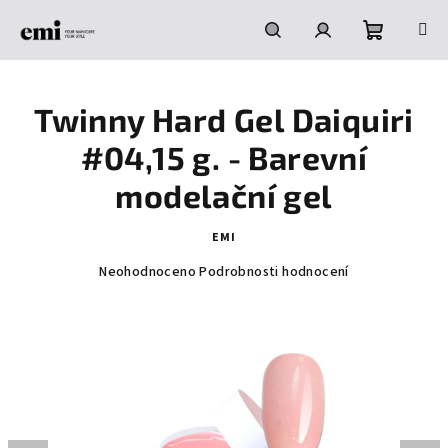
Přejít
na
obsah
Nákupní
Hledat
Přihlášení
Twinny Hard Gel Daiquiri
košík
#04,15 g. - Barevní
modelační gel
EMI
Průměrné
Neohodnoceno
Podrobnosti hodnocení
hodnocení
produktu
je
0,0
z
5
hvězdiček.