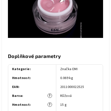
Doplňkové parametry
Kategorie
:
Značka EMI
Hmotnost
:
0.069 kg
EAN
:
2011000022525
?
Barva
:
Růžová
?
Hmotnost
:
15 g