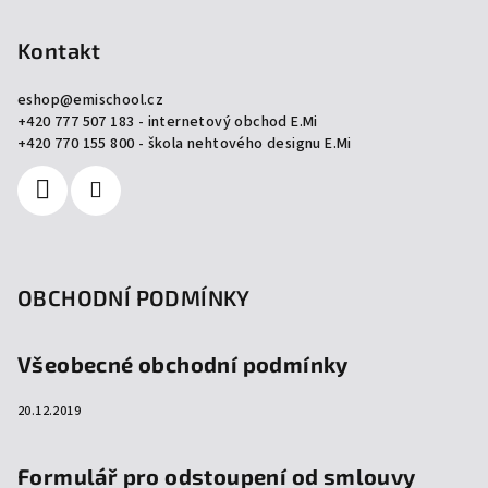
á
p
Kontakt
a
eshop
@
emischool.cz
t
+420 777 507 183 - internetový obchod E.Mi
í
+420 770 155 800 - škola nehtového designu E.Mi
OBCHODNÍ PODMÍNKY
Všeobecné obchodní podmínky
20.12.2019
Formulář pro odstoupení od smlouvy