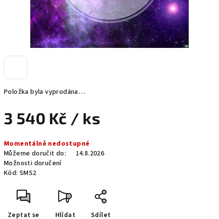
Položka byla vyprodána…
3 540 Kč
/ ks
Měrná
Momentálně nedostupné
cena:
Můžeme doručit do:
14.8.2026
Možnosti doručení
Kód:
SMS2
Zeptat se
Hlídat
Sdílet