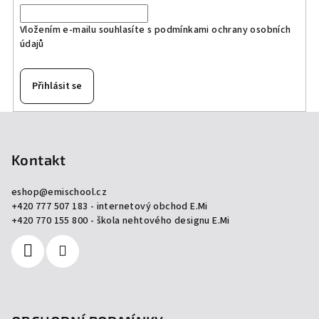
Vložením e-mailu souhlasíte s
podmínkami ochrany osobních
údajů
Přihlásit se
Z
á
p
Kontakt
a
eshop
@
emischool.cz
t
+420 777 507 183 - internetový obchod E.Mi
í
+420 770 155 800 - škola nehtového designu E.Mi