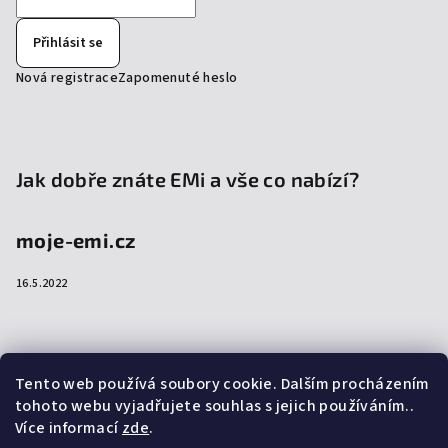
Přihlásit se
Nová registrace
Zapomenuté heslo
Jak dobře znáte EMi a vše co nabízí?
moje-emi.cz
16.5.2022
Přijímáme online platby
Tento web používá soubory cookie. Dalším procházením
tohoto webu vyjadřujete souhlas s jejich používáním..
Více informací
zde
.