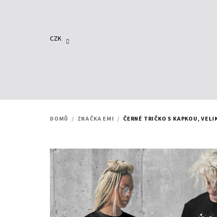
Přejít
na
obsah
CZK
DOMŮ
/
ZNAČKA EMI
/
ČERNÉ TRIČKO S KAPKOU, VELI