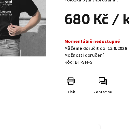
Položka byla vyprodána…
je
0,0
680 Kč
/ 
z
5
hvězdiček.
Měrná
cena:
Momentálně nedostupné
Můžeme doručit do:
13.8.2026
Možnosti doručení
Kód:
BT-SM-S
Tisk
Zeptat se