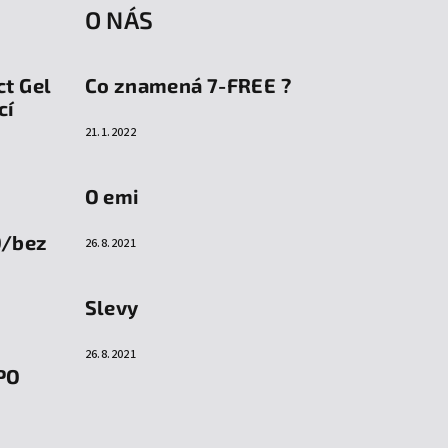
O NÁS
ct Gel
Co znamená 7-FREE ?
cí
21.1.2022
O emi
O/bez
26.8.2021
Slevy
26.8.2021
PO