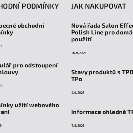
HODNÍ PODMÍNKY
JAK NAKUPOVAT
becné obchodní
Nová řada Salon Effe
ínky
Polish Line pro domá
použití
9
26.9.2025
ulář pro odstoupení
mlouvy
Stavy produktů s TP
TPo
9
2.9.2025
ínky užití webového
raní
Informace ohledně T
9
7.8.2025