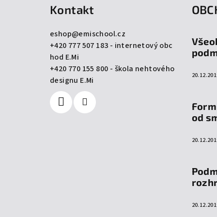
Kontakt
OBC
p
a
eshop
@
emischool.cz
Všeo
+420 777 507 183 - internetový obc
t
podm
hod E.Mi
í
+420 770 155 800 - škola nehtového
20.12.201
designu E.Mi
Form
od s
20.12.201
Podm
rozh
20.12.201