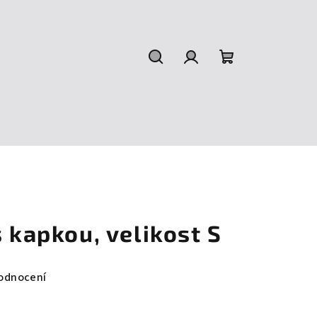
Hledat
Přihlášení
Nákupní
košík
s kapkou, velikost S
odnocení