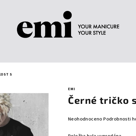
KOST S
EMI
Černé tričko 
Průměrné
Neohodnoceno
Podrobnosti h
hodnocení
produktu