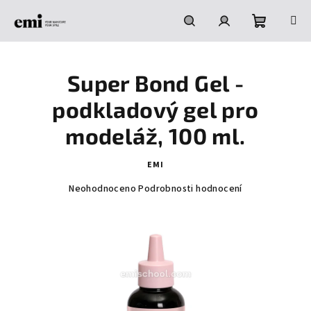
Přejít
na
obsah
Nákupní
Hledat
Přihlášení
Super Bond Gel -
košík
podkladový gel pro
modeláž, 100 ml.
EMI
Průměrné
Neohodnoceno
Podrobnosti hodnocení
hodnocení
produktu
je
0,0
z
5
hvězdiček.