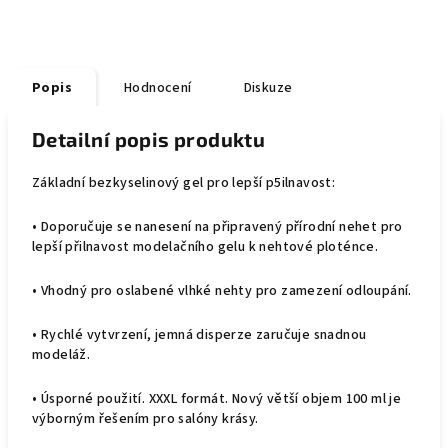
Popis
Hodnocení
Diskuze
Detailní popis produktu
Základní bezkyselinový gel pro lepší p5ilnavost:
• Doporučuje se nanesení na připravený přírodní nehet pro
lepší přilnavost modelačního gelu k nehtové ploténce.
• Vhodný pro oslabené vlhké nehty pro zamezení odloupání.
• Rychlé vytvrzení, jemná disperze zaručuje snadnou
modeláž.
• Úsporné použití. XXXL formát. Nový větší objem 100 ml je
výborným řešením pro salóny krásy.