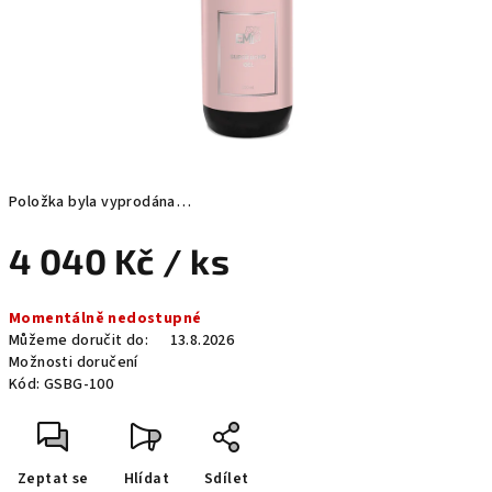
Položka byla vyprodána…
4 040 Kč
/ ks
Měrná
Momentálně nedostupné
cena:
Můžeme doručit do:
13.8.2026
Možnosti doručení
Kód:
GSBG-100
Zeptat se
Hlídat
Sdílet