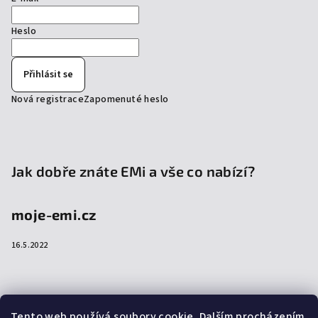
Heslo
Přihlásit se
Nová registrace
Zapomenuté heslo
Jak dobře znáte EMi a vše co nabízí?
moje-emi.cz
16.5.2022
Přijímáme online platby
Tento web používá soubory cookie. Dalším procházením