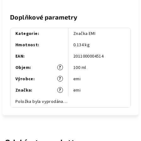
Doplňkové parametry
Kategorie
:
Značka EMI
Hmotnost
:
0.134 kg
EAN
:
2011000004514
?
Objem
:
100 ml
?
Výrobce
:
emi
?
Značka
:
emi
Položka byla vyprodána…