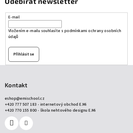
Odebírat newsletter
E-mail
Vložením e-mailu souhlasíte s
podmínkami ochrany osobních
údajů
Přihlásit se
Z
á
p
Kontakt
a
eshop
@
emischool.cz
t
+420 777 507 183 - internetový obchod E.Mi
í
+420 770 155 800 - škola nehtového designu E.Mi