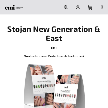
Přejít
na
obsah
Nákupní
Hledat
Přihlášení
Stojan New Generation &
košík
East
EMI
Průměrné
Neohodnoceno
Podrobnosti hodnocení
hodnocení
produktu
je
0,0
z
5
hvězdiček.