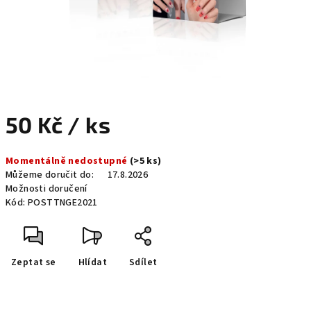
50 Kč
/ ks
Měrná
Momentálně nedostupné
(>5 ks)
cena:
Můžeme doručit do:
17.8.2026
Možnosti doručení
Kód:
POSTTNGE2021
Zeptat se
Hlídat
Sdílet