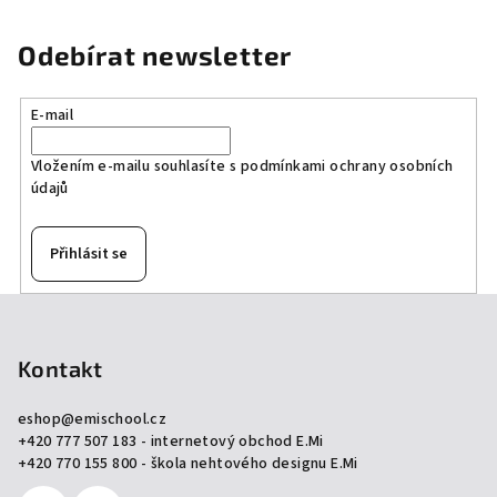
Odebírat newsletter
E-mail
Vložením e-mailu souhlasíte s
podmínkami ochrany osobních
údajů
Přihlásit se
Z
á
p
Kontakt
a
eshop
@
emischool.cz
t
+420 777 507 183 - internetový obchod E.Mi
í
+420 770 155 800 - škola nehtového designu E.Mi