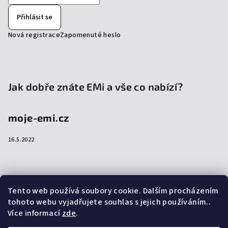
Přihlásit se
Nová registrace
Zapomenuté heslo
Jak dobře znáte EMi a vše co nabízí?
moje-emi.cz
16.5.2022
Přijímáme online platby
Tento web používá soubory cookie. Dalším procházením
tohoto webu vyjadřujete souhlas s jejich používáním..
Více informací
zde
.