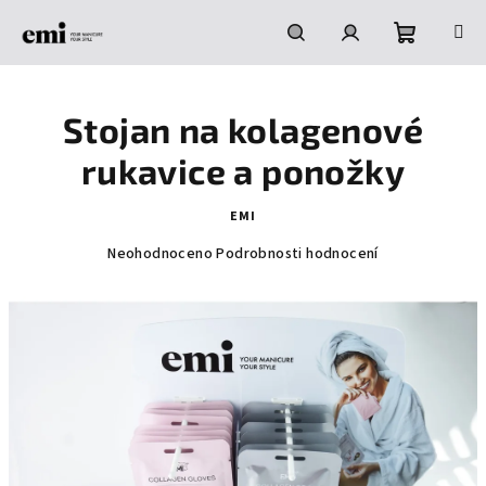
Přejít
na
obsah
Nákupní
Hledat
Přihlášení
Stojan na kolagenové
košík
rukavice a ponožky
EMI
Průměrné
Neohodnoceno
Podrobnosti hodnocení
hodnocení
produktu
je
0,0
z
5
hvězdiček.