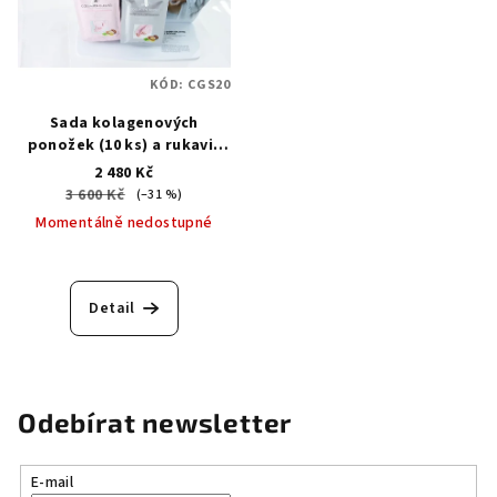
KÓD:
CGS20
Sada kolagenových
ponožek (10 ks) a rukavic
(10 ks) + displej zdarma
2 480 Kč
3 600 Kč
(–31 %)
Momentálně nedostupné
Detail
Odebírat newsletter
E-mail