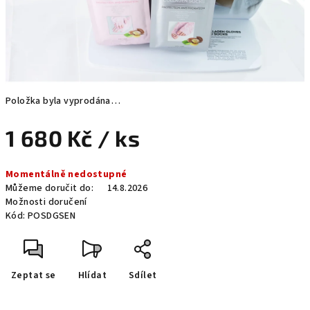
Položka byla vyprodána…
1 680 Kč
/ ks
Měrná
Momentálně nedostupné
cena:
Můžeme doručit do:
14.8.2026
Možnosti doručení
Kód:
POSDGSEN
Zeptat se
Hlídat
Sdílet