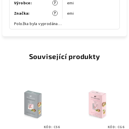
?
Výrobce
:
emi
?
Značka
:
emi
Položka byla vyprodána…
Související produkty
KÓD:
CS6
KÓD:
CG6