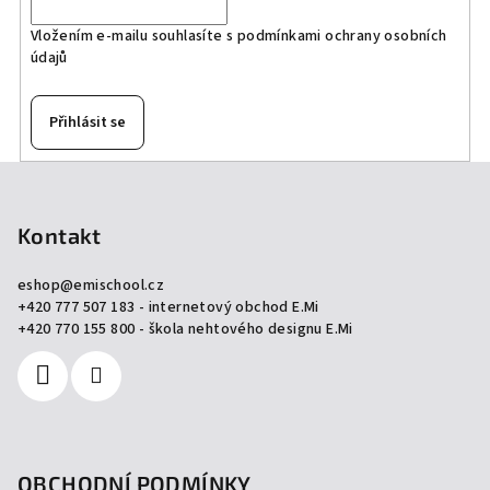
Vložením e-mailu souhlasíte s
podmínkami ochrany osobních
údajů
Přihlásit se
Z
á
p
Kontakt
a
eshop
@
emischool.cz
t
+420 777 507 183 - internetový obchod E.Mi
í
+420 770 155 800 - škola nehtového designu E.Mi
OBCHODNÍ PODMÍNKY