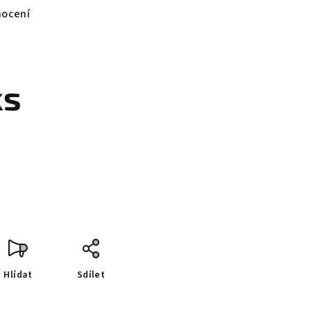
nocení
ks
Hlídat
Sdílet