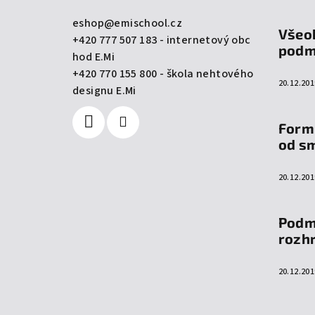
a
eshop
@
emischool.cz
Všeo
+420 777 507 183 - internetový obc
t
podm
hod E.Mi
í
+420 770 155 800 - škola nehtového
20.12.201
designu E.Mi
Form
od s
20.12.201
Podm
rozh
20.12.201