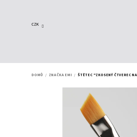
Přejít
na
obsah
CZK
DOMŮ
/
ZNAČKA EMI
/
ŠTĚTEC "ZKOSENÝ ČTVEREC NA