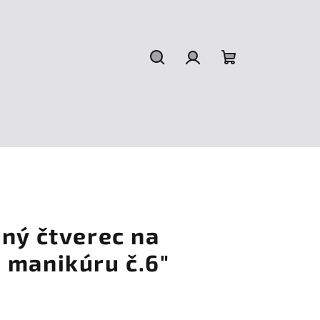
Hledat
Přihlášení
Nákupní
košík
ný čtverec na
 manikúru č.6"