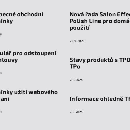
becné obchodní
Nová řada Salon Effe
ínky
Polish Line pro domá
použití
9
26.9.2025
ulář pro odstoupení
mlouvy
Stavy produktů s TP
TPo
9
2.9.2025
ínky užití webového
raní
Informace ohledně T
9
7.8.2025