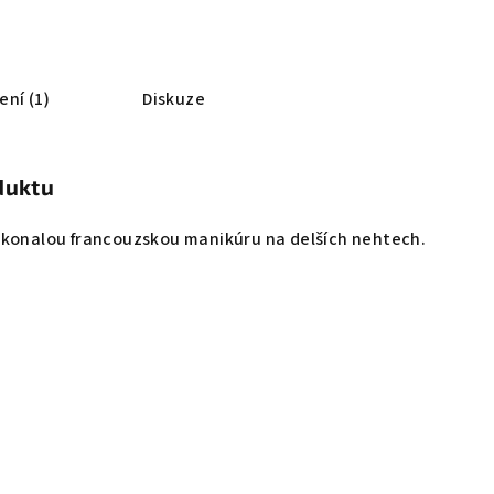
ní (1)
Diskuze
duktu
okonalou francouzskou manikúru na delších nehtech.