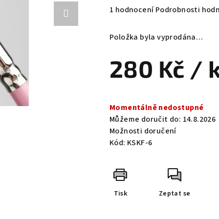
Průměrné
1 hodnocení
Podrobnosti hod
hodnocení
produktu
Položka byla vyprodána…
je
5,0
280 Kč
/ 
z
5
hvězdiček.
Měrná
cena:
Momentálně nedostupné
Můžeme doručit do:
14.8.2026
Možnosti doručení
Kód:
KSKF-6
Tisk
Zeptat se