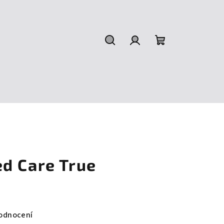
Hledat
Přihlášení
Nákupní
košík
d Care True
odnocení