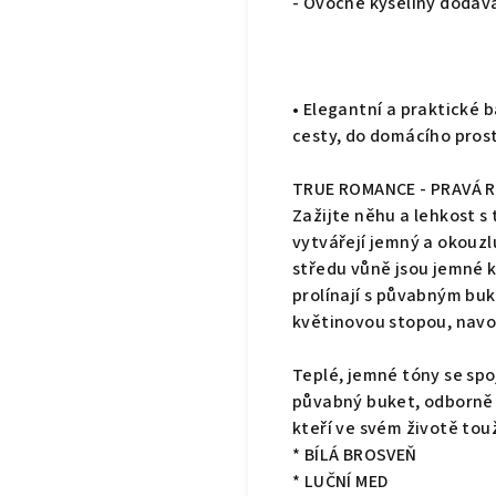
- Ovocné kyseliny dodávaj
• Elegantní a praktické 
cesty, do domácího prost
TRUE ROMANCE - PRAVÁ 
Zažijte něhu a lehkost s
vytvářejí jemný a okouzl
středu vůně jsou jemné k
prolínají s půvabným buk
květinovou stopou, navoz
Teplé, jemné tóny se spo
půvabný buket, odborně 
kteří ve svém životě tou
* BÍLÁ BROSVEŇ
* LUČNÍ MED