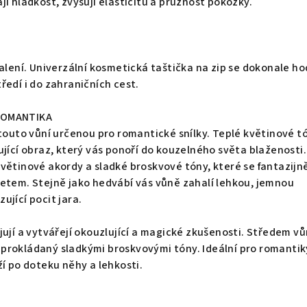
í hladkost, zvyšují elasticitu a pružnost pokožky.
balení. Univerzální kosmetická taštička na zip se dokonale ho
ředí i do zahraničních cest.
ROMANTIKA
 touto vůní určenou pro romantické snílky. Teplé květinové t
ující obraz, který vás ponoří do kouzelného světa blaženosti.
větinové akordy a sladké broskvové tóny, které se fantazijn
etem. Stejně jako hedvábí vás vůně zahalí lehkou, jemnou
ující pocit jara.
jují a vytvářejí okouzlující a magické zkušenosti. Středem vů
prokládaný sladkými broskvovými tóny. Ideální pro romantik
ží po doteku něhy a lehkosti.