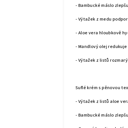
- Bambucké máslo zlepšuj
- Výtažek z medu podporu
- Aloe vera hloubkově hy
- Mandlový olej redukuje
- Výtažek z listů rozmar
Suflé krém s pěnovou te
- Výtažek z listů aloe v
- Bambucké máslo zlepšuj