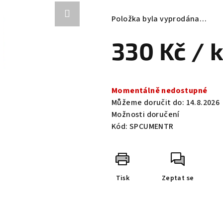
hodnocení
produktu
Položka byla vyprodána…
je
0,0
330 Kč
/ 
z
5
hvězdiček.
Měrná
cena:
Momentálně nedostupné
Můžeme doručit do:
14.8.2026
Možnosti doručení
Kód:
SPCUMENTR
Tisk
Zeptat se