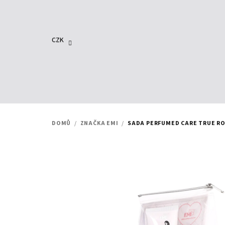
Přejít
na
obsah
CZK
DOMŮ
/
ZNAČKA EMI
/
SADA PERFUMED CARE TRUE R