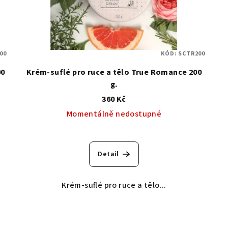
00
KÓD:
SCTR200
00
Krém-suflé pro ruce a tělo True Romance 200
g.
360 Kč
Momentálně nedostupné
Detail
Krém-suflé pro ruce a tělo...