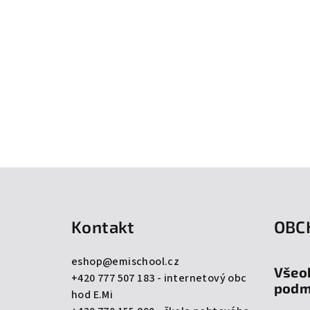
Z
á
Kontakt
OBC
p
a
eshop
@
emischool.cz
Všeo
+420 777 507 183 - internetový obc
t
podm
hod E.Mi