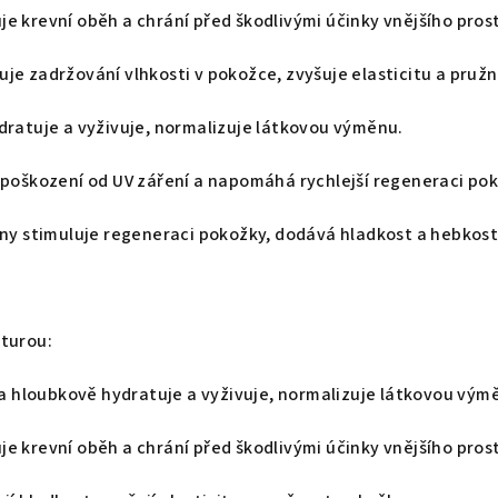
e krevní oběh a chrání před škodlivými účinky vnějšího prost
je zadržování vlhkosti v pokožce, zvyšuje elasticitu a pružn
dratuje a vyživuje, normalizuje látkovou výměnu.
 poškození od UV záření a napomáhá rychlejší regeneraci po
ýny stimuluje regeneraci pokožky, dodává hladkost a hebkost
xturou:
era hloubkově hydratuje a vyživuje, normalizuje látkovou vým
e krevní oběh a chrání před škodlivými účinky vnějšího prost