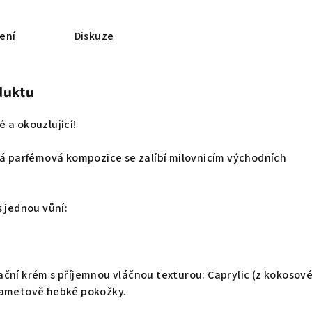
ení
Diskuze
duktu
 a okouzlující!
ná parfémová kompozice se zalíbí milovnicím východních
s jednou vůní:
ační krém s příjemnou vláčnou texturou: Caprylic (z kokosov
sametově hebké pokožky.