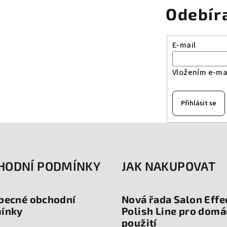
Odebír
E-mail
Vložením e-mai
Přihlásit se
HODNÍ PODMÍNKY
JAK NAKUPOVAT
becné obchodní
Nová řada Salon Effe
ínky
Polish Line pro domá
použití