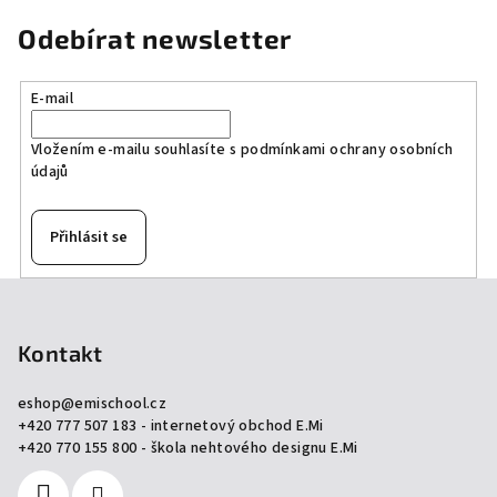
Odebírat newsletter
E-mail
Vložením e-mailu souhlasíte s
podmínkami ochrany osobních
údajů
Přihlásit se
Z
á
p
Kontakt
a
eshop
@
emischool.cz
t
+420 777 507 183 - internetový obchod E.Mi
í
+420 770 155 800 - škola nehtového designu E.Mi