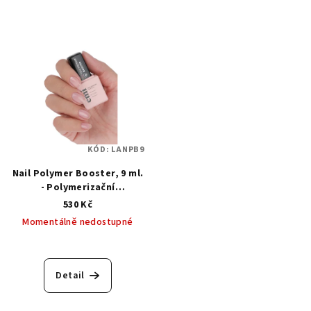
KÓD:
LANPB9
Nail Polymer Booster, 9 ml.
- Polymerizační
regenerační báze pro
530 Kč
rekonstrukci přírodního
Momentálně nedostupné
nehtu
Průměrné
hodnocení
produktu
Detail
je
5,0