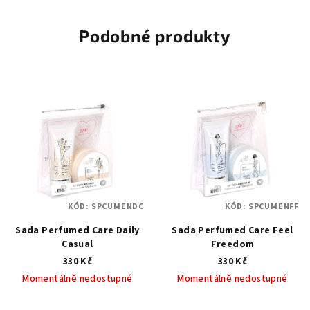
z
5
hvězdiček.
Podobné produkty
KÓD:
SPCUMENDC
KÓD:
SPCUMENFF
Sada Perfumed Care Daily
Sada Perfumed Care Feel
Casual
Freedom
330 Kč
330 Kč
Momentálně nedostupné
Momentálně nedostupné