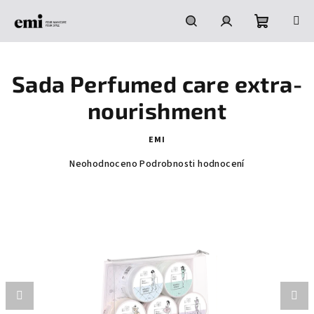
Přejít
na
obsah
Nákupní
Hledat
Přihlášení
Sada Perfumed care extra-
košík
nourishment
EMI
Průměrné
Neohodnoceno
Podrobnosti hodnocení
hodnocení
produktu
je
0,0
z
5
hvězdiček.