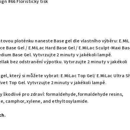
ign #66 Floristický tisk
tovou ploténku naneste Base gel dle vlastního výběru: E.Mi
Ace Base Gel / E.MiLac Hard Base Gel / E.MiLac Sculpt-Maxi Bas
edium Base Gel. Vytvrzujte 2 minuty v jakékoli lampě.
lak bez odstranění výpotku. Vytvrzujte 2 minuty v jakékoli
gel, který si můžete vybrat: E.MiLac Top Gel/ E.MiLac Ultra S
lvet Top Gel. Vytvrzujte 2 minuty v jakékoli lampě.
y škodlivé pro zdraví: formaldehyde, formaldehyde resins,
e, camphor, xylene, and ethyltosylamide.
ch.