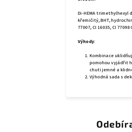
Di-HEMA trimethylhexyl d
křemičitý, BHT, hydrochin
77007, CI 16035, CI 77098 
Výhody
:
Kombinace uklidňuj
pomohou vyjádřit h
chuti jemné a klidn
Výhodná sada s dek
Odebír