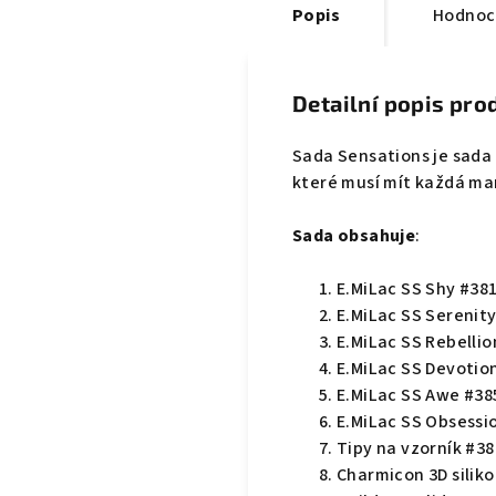
Popis
Hodnoc
Detailní popis pro
Sada Sensations je sada 
které musí mít každá ma
Sada obsahuje
:
E.MiLac SS Shy #381
E.MiLac SS Serenity
E.MiLac SS Rebellion
E.MiLac SS Devotion
E.MiLac SS Awe #385
E.MiLac SS Obsessio
Tipy na vzorník #3
Charmicon 3D silik