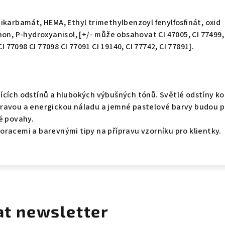
ikarbamát, HEMA, Ethyl trimethylbenzoyl fenylfosfinát, oxid
on, P-hydroxyanisol, [+/- může obsahovat CI 47005, CI 77499,
CI 77098 CI 77098 CI 77091 CI 19140, CI 77742, CI 77891].
ících odstínů a hlubokých výbušných tónů. Světlé odstíny k
ravou a energickou náladu a jemné pastelové barvy budou 
é povahy.
oracemi a barevnými tipy na přípravu vzorníku pro klientky.
at newsletter