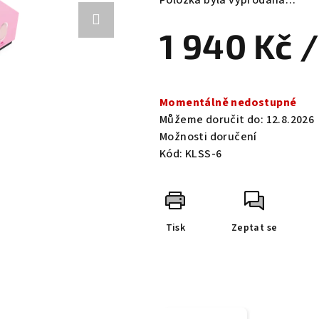
Položka byla vyprodána…
je
0,0
1 940 Kč
/
z
5
hvězdiček.
Měrná
cena:
Momentálně nedostupné
Můžeme doručit do:
12.8.2026
Možnosti doručení
Kód:
KLSS-6
Tisk
Zeptat se