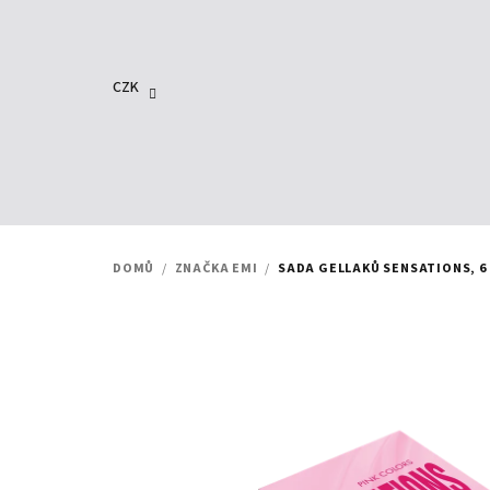
Přejít
na
obsah
CZK
DOMŮ
/
ZNAČKA EMI
/
SADA GELLAKŮ SENSATIONS, 6