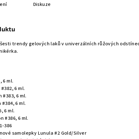
ení
Diskuze
duktu
šesti trendy gelových laků v univerzálních růžových odstíne
nikérka.
, 6 ml.
 #382, 6 ml.
 #383, 6 ml.
 #384, 6 ml.
, 6 ml.
n #386, 6 ml.
81-386
onové samolepky Lunula #2 Gold/Silver