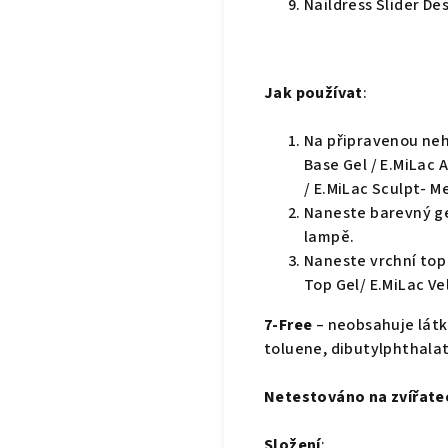
Naildress Slider Des
Jak používat
:
Na připravenou neh
Base Gel / E.MiLac 
/ E.MiLac Sculpt- M
Naneste barevný gel
lampě.
Naneste vrchní top 
Top Gel/ E.MiLac Ve
7-Free
– neobsahuje látk
toluene, dibutylphthalat
Netestováno na zvířate
Složení
: