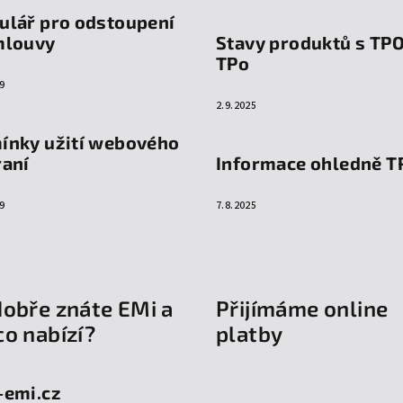
ulář pro odstoupení
mlouvy
Stavy produktů s TP
TPo
9
2.9.2025
ínky užití webového
raní
Informace ohledně T
9
7.8.2025
dobře znáte EMi a
Přijímáme online
co nabízí?
platby
-emi.cz