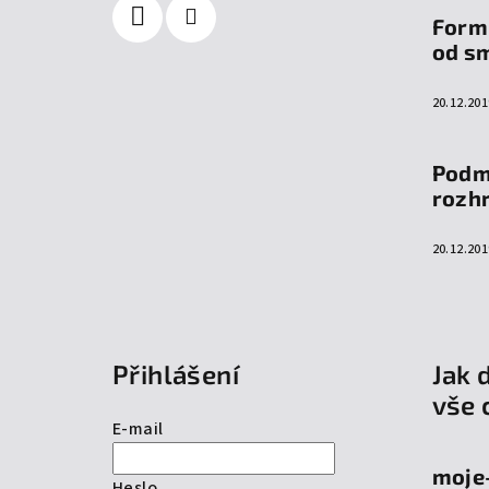
Form
od s
20.12.201
Podm
rozh
20.12.201
Přihlášení
Jak 
vše 
E-mail
moje
Heslo