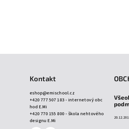
Z
á
Kontakt
OBC
p
a
eshop
@
emischool.cz
Všeo
+420 777 507 183 - internetový obc
t
podm
hod E.Mi
í
+420 770 155 800 - škola nehtového
20.12.201
designu E.Mi