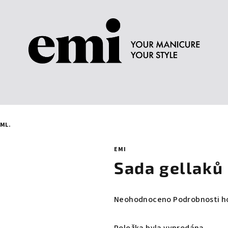
 ML.
EMI
Sada gellaků 
Průměrné
Neohodnoceno
Podrobnosti h
hodnocení
produktu