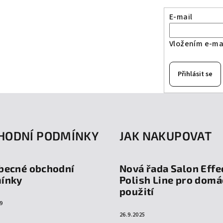
E-mail
Vložením e-mai
Přihlásit se
HODNÍ PODMÍNKY
JAK NAKUPOVAT
becné obchodní
Nová řada Salon Effe
ínky
Polish Line pro domá
použití
9
26.9.2025