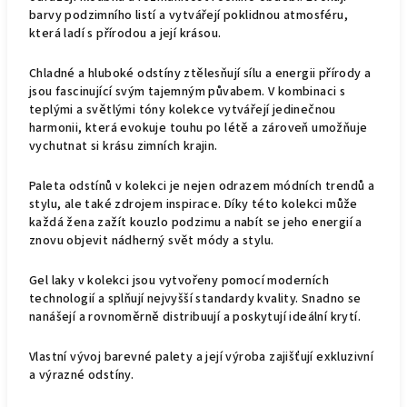
barvy podzimního listí a vytvářejí poklidnou atmosféru,
která ladí s přírodou a její krásou.
Chladné a hluboké odstíny ztělesňují sílu a energii přírody a
jsou fascinující svým tajemným půvabem. V kombinaci s
teplými a světlými tóny kolekce vytvářejí jedinečnou
harmonii, která evokuje touhu po létě a zároveň umožňuje
vychutnat si krásu zimních krajin.
Paleta odstínů v kolekci je nejen odrazem módních trendů a
stylu, ale také zdrojem inspirace. Díky této kolekci může
každá žena zažít kouzlo podzimu a nabít se jeho energií a
znovu objevit nádherný svět módy a stylu.
Gel laky v kolekci jsou vytvořeny pomocí moderních
technologií a splňují nejvyšší standardy kvality. Snadno se
nanášejí a rovnoměrně distribuují a poskytují ideální krytí.
Vlastní vývoj barevné palety a její výroba zajišťují exkluzivní
a výrazné odstíny.