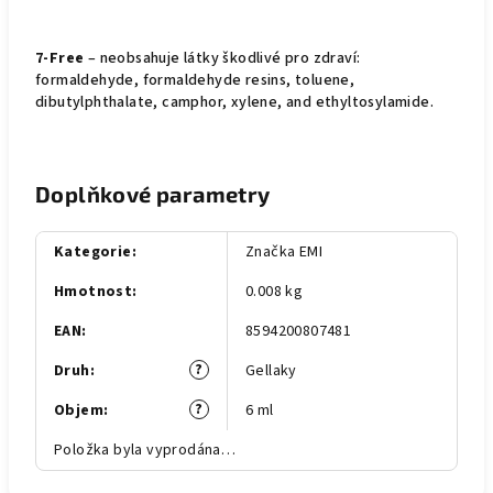
7-Free
– neobsahuje látky škodlivé pro zdraví:
formaldehyde, formaldehyde resins, toluene,
dibutylphthalate, camphor, xylene, and ethyltosylamide.
Doplňkové parametry
Kategorie
:
Značka EMI
Hmotnost
:
0.008 kg
EAN
:
8594200807481
?
Druh
:
Gellaky
?
Objem
:
6 ml
Položka byla vyprodána…