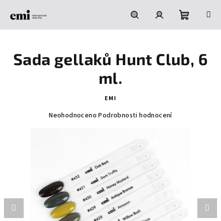
Přejít
na
obsah
Nákupní
Hledat
Přihlášení
Sada gellaků Hunt Club, 6
košík
ml.
EMI
Průměrné
Neohodnoceno
Podrobnosti hodnocení
hodnocení
produktu
je
0,0
z
5
hvězdiček.