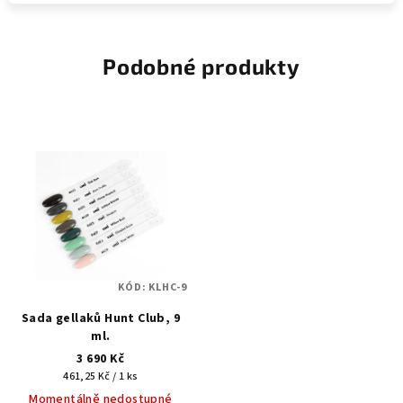
Podobné produkty
KÓD:
KLHC-9
Sada gellaků Hunt Club, 9
ml.
3 690 Kč
Měrná
461,25 Kč / 1 ks
cena:
Momentálně nedostupné