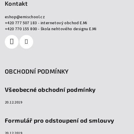
p
Kontakt
a
eshop
@
emischool.cz
t
+420 777 507 183 - internetový obchod E.Mi
í
+420 770 155 800 - škola nehtového designu E.Mi
OBCHODNÍ PODMÍNKY
Všeobecné obchodní podmínky
20.12.2019
Formulář pro odstoupení od smlouvy
20.12.2019