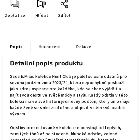
Zeptat se
Hlídat
Sdílet
Popis
Hodnocení
Diskuze
Detailní popis produktu
Sada E.Milac kolekce Hunt Club je paletou osmi odstínů pro
sezónu podzim-zima 2023/24, která nepochybně poslouží
jako zdroj inspirace pro každého, kdo se chce vyjádřit a
najít svou cestu ve světě módy a stylu. Každý odstín v této
kolekci má ve své historii jedinečný podtón, který umožňuje
každé ženě se s ním ztotožnit a objevit v něm svůj osobní
význam.
Odstíny prezentované v kolekci se pohybují od teplých,
zemitých tónů až po studené, hluboké odstíny zelené.