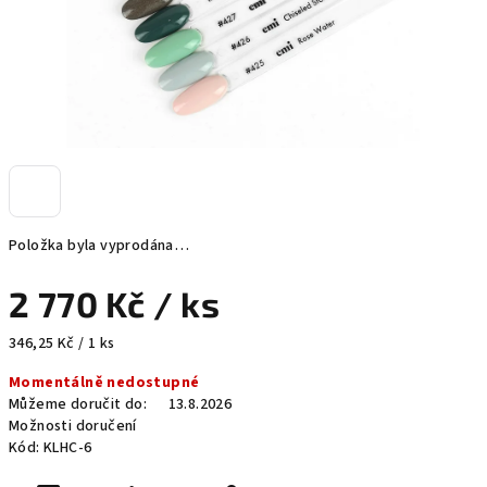
Položka byla vyprodána…
2 770 Kč
/ ks
Měrná
346,25 Kč / 1 ks
cena:
Momentálně nedostupné
Můžeme doručit do:
13.8.2026
Možnosti doručení
Kód:
KLHC-6