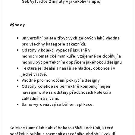
Gel. Vytvrďte 2 minuty v jakékoliv lampě.
Výhody
:
Univerzální paleta třpytivých gelových laků vhodná
pro všechny kategorie zákazníků.
Odstíny v kolekci vypadají luxusně v
monochromatické manikúře, vzájemně se doplňují a
mohou být perfektním doplňkem jakéhokoli designu.
Textura je ideální a nanáší se hladce, dokonce i v
jedné vrstvě.
Vhodné pro monotónní pokrytí a designy.
Odstíny kolekce se perfektně kombinují nejen
navzájem, ale i s odstíny předchozích kolekcí a
základními barvami.
Samo-vyrovnávají se během aplikace.
Kolekce Hunt Club nabízí bohatou škálu odstínů, které
odrážejí hloubku a rozmanitost ročního období. Evokují