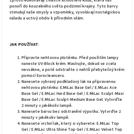
Zprostředkovávají zvláštní atmosféru klidu, která nás
ponoří do kouzelného světa podzimní krajiny. Tyto barvy
stimulují naše smysly a vzpomínky, vyvolávají nostalgickou
náladu a uctivý obdiv k přírodním silám.
JAK POUŽÍVAT
:
Připravte nehtovou ploténku. Před použitím lampy
naneste UV-Block krém. Masírujte, dokud se zcela
nevsákne, a poté odstraňte z nehtů přebytečný krém
pomocí Eurocleanseru.
Nanesete vybraný podkladový lak na připravenou
nehtovou ploténku: E.MiLac Base Gel / E.MiLac Ace
Base Gel / E.MiLac Hard Base Gel / E.MiLac Sculpt-Maxi
Base Gel / E.MiLac Sculpt-Medium Base Gel. Vytvrďte
2 minuty v jakékoliv lampě.
Nanesete barvu bez odstranění výpotku. Vytvrďte 2
minuty v jakékoliv lampě.
Nanesete vrchní lak, který si vyberete: E.MiLac Top
Gel / E.MiLac Ultra Shine Top Gel / E.MiLac Velvet Top