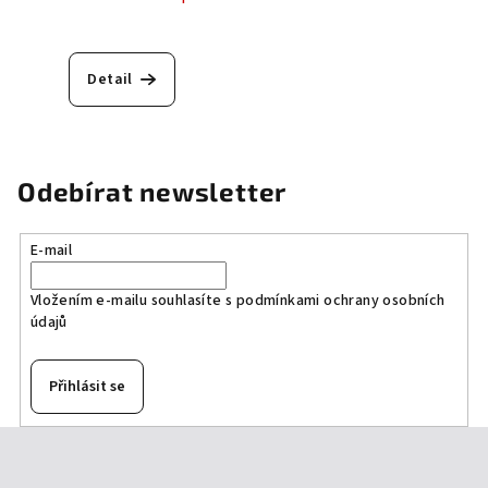
Detail
Odebírat newsletter
E-mail
Vložením e-mailu souhlasíte s
podmínkami ochrany osobních
údajů
Přihlásit se
Z
á