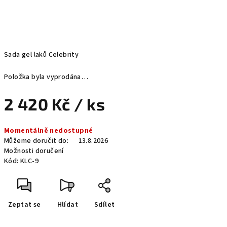
Sada gel laků Celebrity
Položka byla vyprodána…
2 420 Kč
/ ks
Měrná
Momentálně nedostupné
cena:
Můžeme doručit do:
13.8.2026
Možnosti doručení
Kód:
KLC-9
Zeptat se
Hlídat
Sdílet