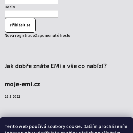
Heslo
Přihlásit se
Nová registrace
Zapomenuté heslo
Jak dobře znáte EMi a vše co nabízí?
moje-emi.cz
16.5.2022
Přijímáme online platby
Tento web používá soubory cookie. Dalším procházením