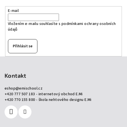
E-mail
Vložením e-mailu souhlasíte s
podmínkami ochrany osobních
údajů
Přihlásit se
Z
á
p
Kontakt
a
eshop
@
emischool.cz
t
+420 777 507 183 - internetový obchod E.Mi
í
+420 770 155 800 - škola nehtového designu E.Mi