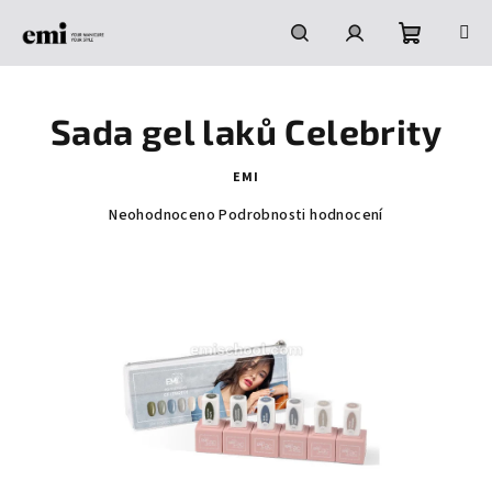
Přejít
na
obsah
Nákupní
Hledat
Přihlášení
Sada gel laků Celebrity
košík
EMI
Průměrné
Neohodnoceno
Podrobnosti hodnocení
hodnocení
produktu
je
0,0
z
5
hvězdiček.