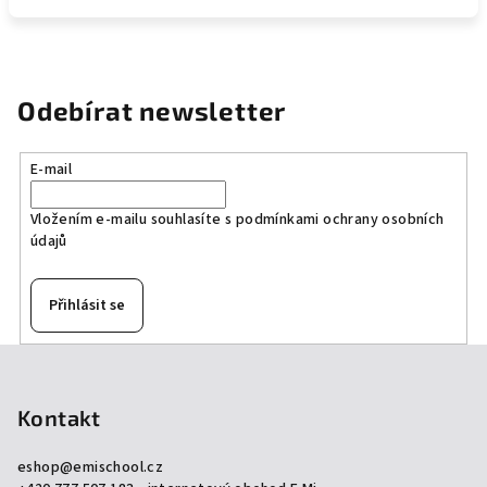
Odebírat newsletter
E-mail
Vložením e-mailu souhlasíte s
podmínkami ochrany osobních
údajů
Přihlásit se
Z
á
p
Kontakt
a
eshop
@
emischool.cz
t