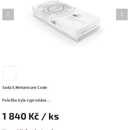
hvězdiček.
Sada E.Mimanicure Code
Položka byla vyprodána…
1 840 Kč
/ ks
Měrná