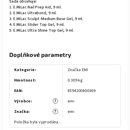
Sada obsahuje:
1.
E.MiLac Nail Prep Aid, 9 ml.
2.
E.MiLac Ultrabond, 9 ml.
3.
E.MiLac Sculpt-Medium Base Gel, 9 ml.
4.
E.MiLac Slider Top Gel, 9 ml.
5.
E.MiLac Ultra Shine Top Gel, 9 ml.
Doplňkové parametry
Kategorie
:
Značka EMI
Hmotnost
:
0.309 kg
EAN
:
8594200800369
?
Výrobce
:
emi
?
Značka
:
emi
Položka byla vyprodána…