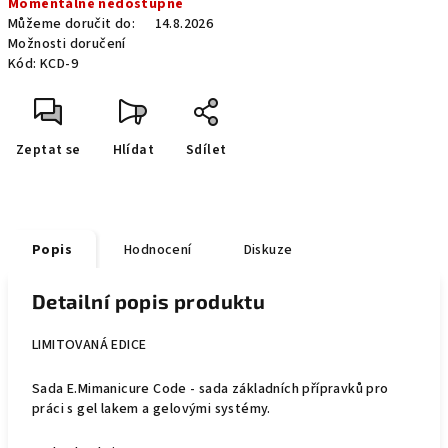
Momentálně nedostupné
cena:
Můžeme doručit do:
14.8.2026
Možnosti doručení
Kód:
KCD-9
Zeptat se
Hlídat
Sdílet
Popis
Hodnocení
Diskuze
Detailní popis produktu
LIMITOVANÁ EDICE
Sada E.Mimanicure Code - sada základních přípravků pro
práci s gel lakem a gelovými systémy.