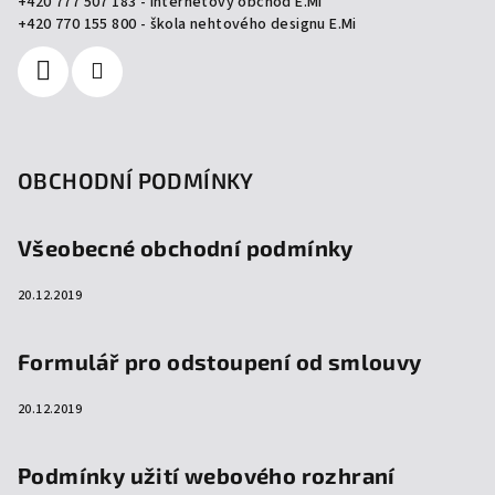
+420 777 507 183 - internetový obchod E.Mi
í
+420 770 155 800 - škola nehtového designu E.Mi
OBCHODNÍ PODMÍNKY
Všeobecné obchodní podmínky
20.12.2019
Formulář pro odstoupení od smlouvy
20.12.2019
Podmínky užití webového rozhraní