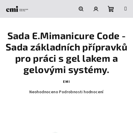
Přejít
na
obsah
Nákupní
Hledat
Přihlášení
Sada E.Mimanicure Code -
košík
Sada základních přípravků
pro práci s gel lakem a
gelovými systémy.
EMI
Průměrné
Neohodnoceno
Podrobnosti hodnocení
hodnocení
produktu
je
0,0
z
5