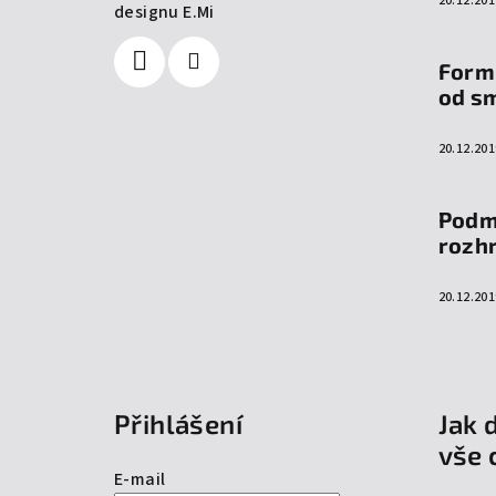
20.12.201
designu E.Mi
Form
od s
20.12.201
Podm
rozh
20.12.201
Přihlášení
Jak 
vše 
E-mail