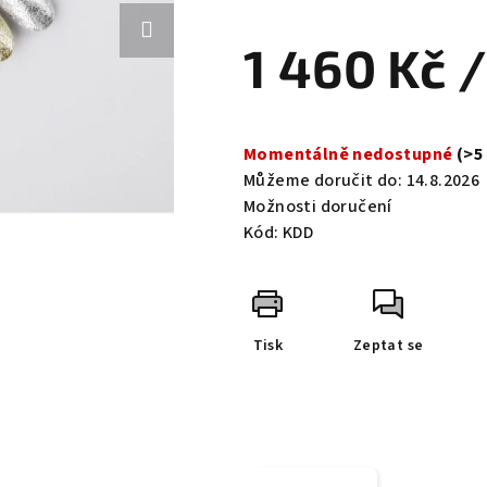
hodnocení
produktu
1 460 Kč
/
je
0,0
z
Měrná
5
cena:
Momentálně nedostupné
(>5
hvězdiček.
Můžeme doručit do:
14.8.2026
Možnosti doručení
Kód:
KDD
Tisk
Zeptat se