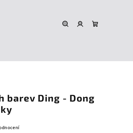
Hledat
Přihlášení
Nákupní
košík
h barev Ding - Dong
mky
odnocení