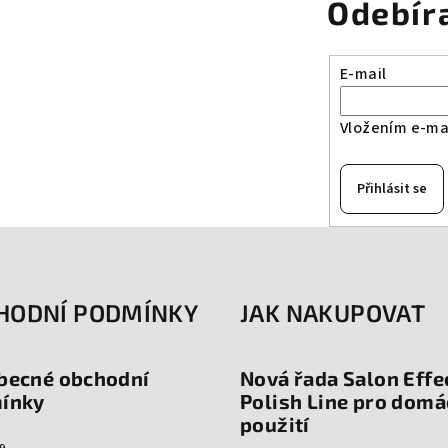
Odebír
E-mail
Vložením e-mai
Přihlásit se
HODNÍ PODMÍNKY
JAK NAKUPOVAT
becné obchodní
Nová řada Salon Effe
ínky
Polish Line pro domá
použití