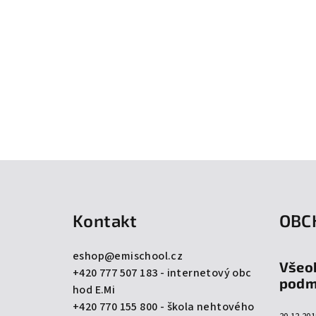
Z
á
Kontakt
OBC
p
a
eshop
@
emischool.cz
Všeo
+420 777 507 183 - internetový obc
t
podm
hod E.Mi
í
+420 770 155 800 - škola nehtového