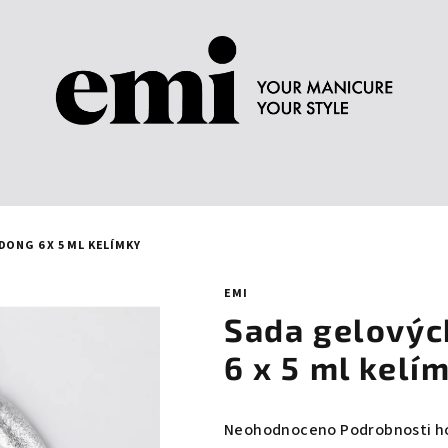
DONG 6 X 5 ML KELÍMKY
EMI
Sada gelovýc
6 x 5 ml kelí
Průměrné
Neohodnoceno
Podrobnosti h