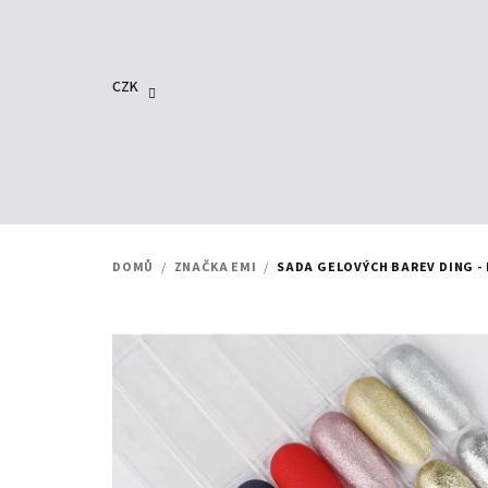
Přejít
na
obsah
CZK
DOMŮ
/
ZNAČKA EMI
/
SADA GELOVÝCH BAREV DING - 