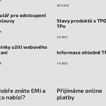
9
26.9.2025
ulář pro odstoupení
mlouvy
Stavy produktů s TP
TPo
9
2.9.2025
ínky užití webového
raní
Informace ohledně T
9
7.8.2025
dobře znáte EMi a
Přijímáme online
co nabízí?
platby