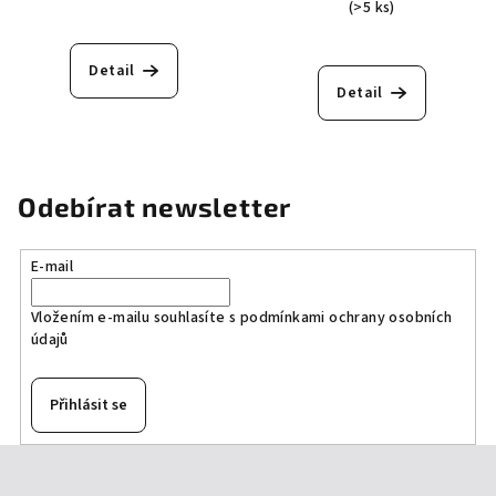
(>5 ks)
Průměrné
hodnocení
Detail
produktu
Detail
je
5,0
z
5
hvězdiček.
Odebírat newsletter
E-mail
Vložením e-mailu souhlasíte s
podmínkami ochrany osobních
údajů
Přihlásit se
Z
á