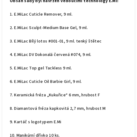
Obsah sady byl navržen vedoucími technology E.Mi:
1. E.MiLac Cuticle Remover, 9 ml.
2. E.MiLac Sculpt-Medium Base Gel, 9 ml.
3. E.MiLac Bílý lotos #001-01, 9 ml. tenký štětec
4. E.MiLac DV Dokonalá červená #074, 9 ml.
5. E.MiLac Top gel Tackless 9 ml.
6. E.MiLac Cuticle Oil Barbie Girl, 9 ml.
7. Keramická fréza „Kukuřice“ 6 mm, hrubost F
8. Diamantová fréza kapkovitá 2,7 mm, hrubost M
9. Kartáč s logotypem E.Mi
10. Manikúrní dřívko 10 ks.