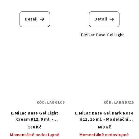
Detail
Detail
E.MiLac Base Gel Light...
KÓD:
LABGLC9
KÓD:
LABGDR15
E.MiLac Base Gel Light
E.MiLac Base Gel Dark Rose
Cream #12, 9 ml. -
#11, 15 ml. - Modelační
Modelační kamuflážní báze
kamuflážní báze
530 Kč
680 Kč
Momentálně nedostupné
Momentálně nedostupné