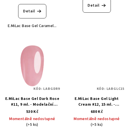
Detail
Detail
E.MiLac Base Gel Caramel...
KÓD:
LABGDR9
KÓD:
LABGLC15
E.MiLac Base Gel Dark Rose
E.MiLac Base Gel Light
#11, 9 ml. - Modelační
Cream #12, 15 ml. -
kamuflážní báze
Modelační kamuflážní báze
530 Kč
680 Kč
Momentálně nedostupné
Momentálně nedostupné
(>5 ks)
(>5 ks)