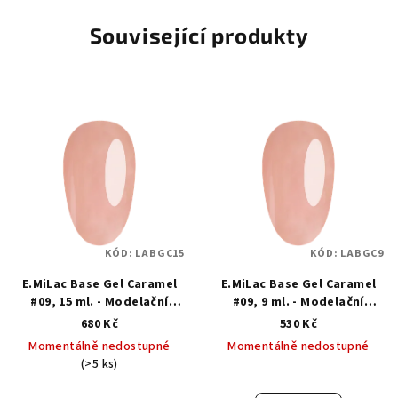
Související produkty
KÓD:
LABGC15
KÓD:
LABGC9
E.MiLac Base Gel Caramel
E.MiLac Base Gel Caramel
#09, 15 ml. - Modelační
#09, 9 ml. - Modelační
kamuflážní báze
kamuflážní báze
680 Kč
530 Kč
Momentálně nedostupné
Momentálně nedostupné
(>5 ks)