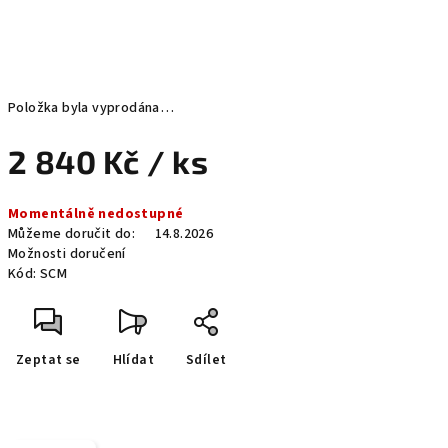
Položka byla vyprodána…
2 840 Kč
/ ks
Měrná
Momentálně nedostupné
cena:
Můžeme doručit do:
14.8.2026
Možnosti doručení
Kód:
SCM
Zeptat se
Hlídat
Sdílet