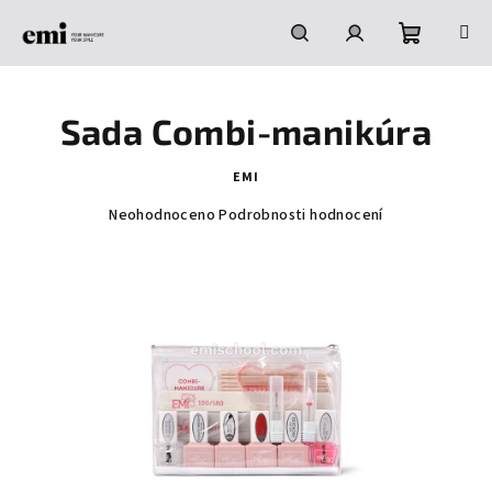
Přejít
na
obsah
Nákupní
Hledat
Přihlášení
Sada Combi-manikúra
košík
EMI
Průměrné
Neohodnoceno
Podrobnosti hodnocení
hodnocení
produktu
je
0,0
z
5
hvězdiček.