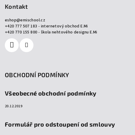
p
Kontakt
a
eshop
@
emischool.cz
t
+420 777 507 183 - internetový obchod E.Mi
í
+420 770 155 800 - škola nehtového designu E.Mi
OBCHODNÍ PODMÍNKY
Všeobecné obchodní podmínky
20.12.2019
Formulář pro odstoupení od smlouvy