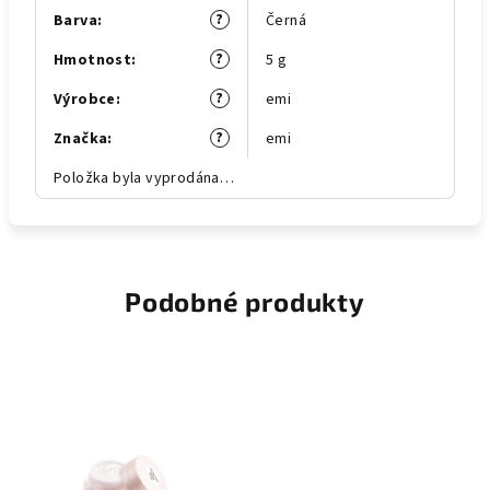
?
Barva
:
Černá
?
Hmotnost
:
5 g
?
Výrobce
:
emi
?
Značka
:
emi
Položka byla vyprodána…
Podobné produkty