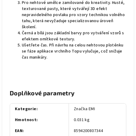
Pro nehtové umělce zamilované do kreativity. Husté,
texturované pasty, které vytvářejí 3D efekt
nepravidelného povlaku pro vzory technikou volného
tahu, která nevyžaduje specializovanou úroveň
školení.
Černá a bílá jsou základní barvy pro vytváření vzorů s
efektem omítkové textury.
Ušetřete čas. Při návrhu na celou nehtovou ploténku
se fáze aplikace vrchního Topu vylučuje, což snižuje
čas manikúry.
Doplňkové parametry
Kategorie
:
Značka EMI
Hmotnost
:
0.031 kg
EAN
:
8594200807344