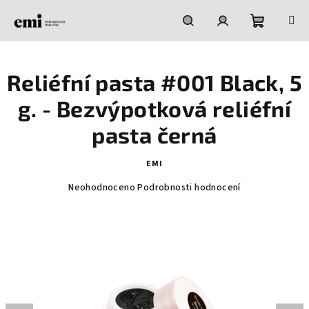
Přejít
na
obsah
Nákupní
Hledat
Přihlášení
Reliéfní pasta #001 Black, 5
košík
g. - Bezvýpotková reliéfní
pasta černá
EMI
Průměrné
Neohodnoceno
Podrobnosti hodnocení
hodnocení
produktu
je
0,0
z
5
hvězdiček.