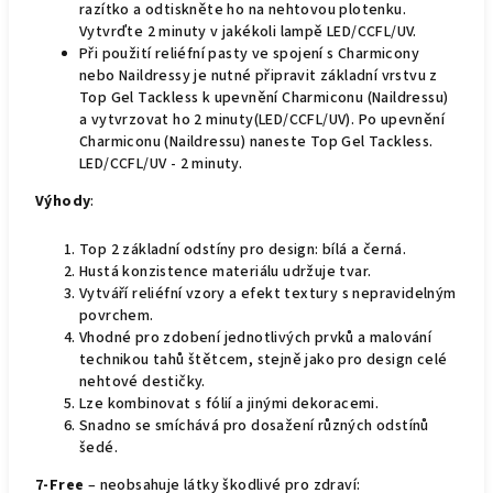
razítko a odtiskněte ho na nehtovou plotenku.
Vytvrďte 2 minuty v jakékoli lampě
LED/CCFL/UV.
Při použití reliéfní pasty ve spojení s Charmicony
nebo Naildressy je nutné připravit základní vrstvu z
Top Gel Tackless k upevnění Charmiconu (Naildressu)
a vytvrzovat ho 2 minuty(LED/CCFL/UV). Po upevnění
Charmiconu (Naildressu) naneste Top Gel Tackless.
LED/CCFL/UV - 2 minuty.
Výhody
:
Top 2 základní odstíny pro design: bílá a černá.
Hustá konzistence materiálu udržuje tvar.
Vytváří reliéfní vzory a efekt textury s nepravidelným
povrchem.
Vhodné pro zdobení jednotlivých prvků a malování
technikou tahů štětcem, stejně jako pro design celé
nehtové destičky.
Lze kombinovat s fólií a jinými dekoracemi.
Snadno se smíchává pro dosažení různých odstínů
šedé.
7-Free
– neobsahuje látky škodlivé pro zdraví: