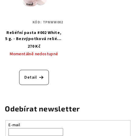
KÓD:
TPNWW002
Reliéfní pasta #002 White,
5 g. - Bezvýpotková reliéfní
pasta bílá
270 Kč
Momentálně nedostupné
Detail
Odebírat newsletter
E-mail