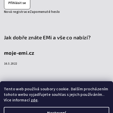
Přihlásit se
Nová registrace
Zapomenuté heslo
Jak dobře znáte EMi a vše co nabízí?
moje-emi.cz
16.5.2022
Přijímáme online platby
Tento web používá soubory cookie. Dalším procházením
tohoto webu vyjadřujete souhlas s jejich používáním..
Více informací
zde
.