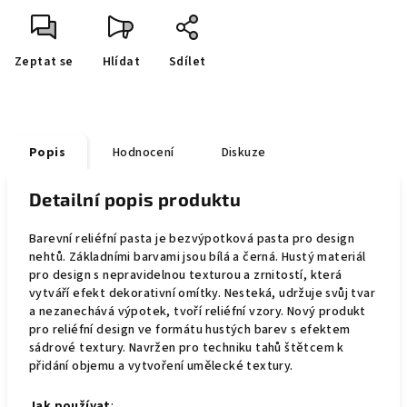
Zeptat se
Hlídat
Sdílet
Popis
Hodnocení
Diskuze
Detailní popis produktu
Barevní reliéfní pasta je bezvýpotková pasta pro design
nehtů. Základními barvami jsou bílá a černá. Hustý materiál
pro design s nepravidelnou texturou a zrnitostí, která
vytváří efekt dekorativní omítky. Nesteká, udržuje svůj tvar
a nezanechává výpotek, tvoří reliéfní vzory. Nový produkt
pro reliéfní design ve formátu hustých barev s efektem
sádrové textury. Navržen pro techniku tahů štětcem k
přidání objemu a vytvoření umělecké textury.
Jak používat
: