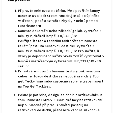
Připravte nehtovou ploténku.
Před použitím lampy
naneste UV-Block Cream. Vmasírujte až do úplného
vstřebání, poté odstraňte zbytky z nehtů pomocí
Eurocleanseru.
Naneste dekorační nebo základní gellak.
Vytvrďte 2
minuty v jakékoli lampě
LED/CCFL/UV.
Použijte štětec a techniku tahů štětcem naneste
reliéfní pastu na nehtovou destičku.
Vytvrďte 2
minuty v jakékoli lampě
LED/CCFL/UV. Pro složitější
vzory je doporučeno každý prvek zvlášť vytvrzovat v
lampě s mezičasovým vytvrzením. LED/CCFL/UV - 30
sekund.
Při vytváření vzorů s barvami textury pokrývajícími
celou nehtovou destičku se nepoužívá vrchný Top
gel. Tečky, linie nebo částečné vzory je třeba nanest
na Top Gel Tackless.
Pokud je potřeba, design lze doplnit razítkováním. K
tomu naneste EMPASTU (klasické laky na razítkování
nejsou vhodné při práci s reliéfní pastou) na
razítkovácí destičku, přenesete vzor na silikonové