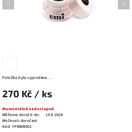
Položka byla vyprodána…
270 Kč
/ ks
Měrná
Momentálně nedostupné
cena:
Můžeme doručit do:
14.8.2026
Možnosti doručení
Kód:
TPNWB001