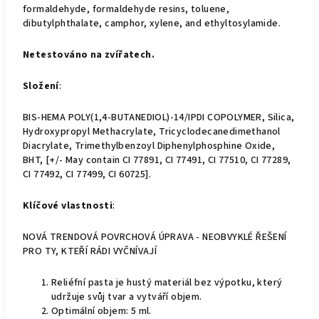
formaldehyde, formaldehyde resins, toluene,
dibutylphthalate, camphor, xylene, and ethyltosylamide.
Netestováno na zvířatech.
Složení
:
BIS-HEMA POLY(1,4-BUTANEDIOL)-14/IPDI COPOLYMER, Silica,
Hydroxypropyl Methacrylate, Tricyclodecanedimethanol
Diacrylate, Trimethylbenzoyl Diphenylphosphine Oxide,
BHT, [+/- May contain CI 77891, CI 77491, CI 77510, CI 77289,
CI 77492, CI 77499, CI 60725].
Klíčové vlastnosti
:
NOVÁ TRENDOVÁ POVRCHOVÁ ÚPRAVA - NEOBVYKLÉ ŘEŠENÍ
PRO TY, KTEŘÍ RÁDI VYČNÍVAJÍ
Reliéfní pasta je hustý materiál bez výpotku, který
udržuje svůj tvar a vytváří objem.
Optimální objem: 5 ml.