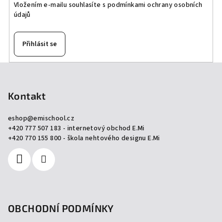
Vložením e-mailu souhlasíte s
podmínkami ochrany osobních
údajů
Přihlásit se
Z
á
p
Kontakt
a
eshop
@
emischool.cz
t
+420 777 507 183 - internetový obchod E.Mi
í
+420 770 155 800 - škola nehtového designu E.Mi
OBCHODNÍ PODMÍNKY