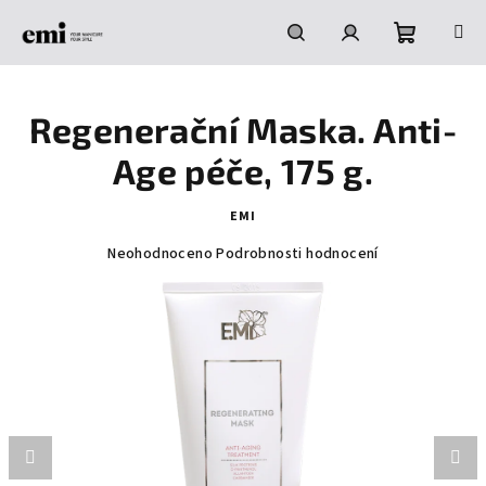
Přejít
na
obsah
Nákupní
Hledat
Přihlášení
Regenerační Maska. Anti-
košík
Age péče, 175 g.
EMI
Průměrné
Neohodnoceno
Podrobnosti hodnocení
hodnocení
produktu
je
0,0
z
5
hvězdiček.