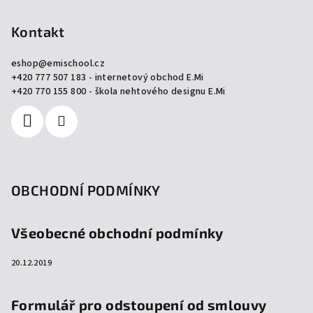
á
p
Kontakt
a
eshop
@
emischool.cz
t
+420 777 507 183 - internetový obchod E.Mi
í
+420 770 155 800 - škola nehtového designu E.Mi
OBCHODNÍ PODMÍNKY
Všeobecné obchodní podmínky
20.12.2019
Formulář pro odstoupení od smlouvy