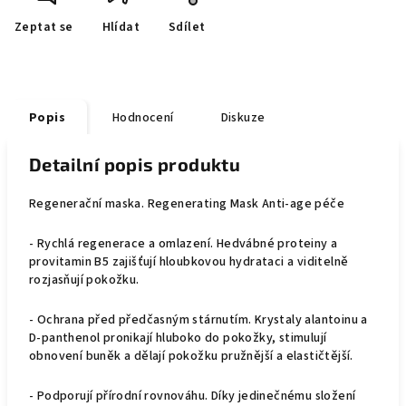
Zeptat se
Hlídat
Sdílet
Popis
Hodnocení
Diskuze
Detailní popis produktu
Regenerační maska. Regenerating Mask Anti-age péče
- Rychlá regenerace a omlazení. Hedvábné proteiny a
provitamin B5 zajišťují hloubkovou hydrataci a viditelně
rozjasňují pokožku.
- Ochrana před předčasným stárnutím. Krystaly alantoinu a
D-panthenol pronikají hluboko do pokožky, stimulují
obnovení buněk a dělají pokožku pružnější a elastičtější.
- Podporují přírodní rovnováhu. Díky jedinečnému složení