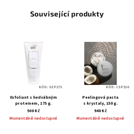
Související produkty
KÓD:
SEP175
KÓD:
CSP150
Exfoliant s hedvábným
Peelingová pasta
proteinem, 175 g.
s krystaly, 150 g.
500 Kč
940 Kč
Momentálně nedostupné
Momentálně nedostupné