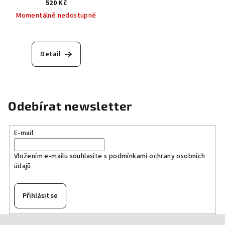
520 Kč
Momentálně nedostupné
Detail
Odebírat newsletter
E-mail
Vložením e-mailu souhlasíte s
podmínkami ochrany osobních
údajů
Přihlásit se
Z