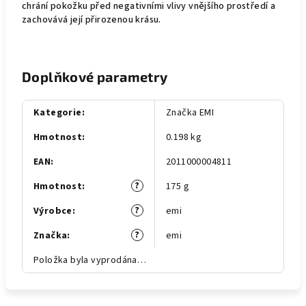
chrání pokožku před negativními vlivy vnějšího prostředí a
zachovává její přirozenou krásu.
Doplňkové parametry
Kategorie
:
Značka EMI
Hmotnost
:
0.198 kg
EAN
:
2011000004811
?
Hmotnost
:
175 g
?
Výrobce
:
emi
?
Značka
:
emi
Položka byla vyprodána…