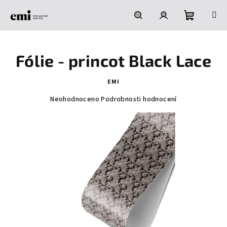
Přejít
na
obsah
Nákupní
Hledat
Přihlášení
Fólie - princot Black Lace
košík
EMI
Průměrné
Neohodnoceno
Podrobnosti hodnocení
hodnocení
produktu
je
0,0
z
5
hvězdiček.