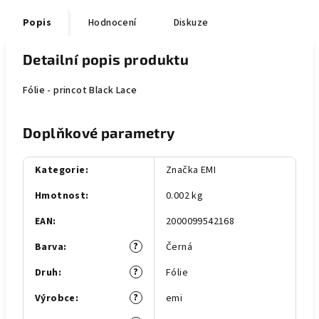
Popis
Hodnocení
Diskuze
Detailní popis produktu
Fólie - princot Black Lace
Doplňkové parametry
Kategorie
:
Značka EMI
Hmotnost
:
0.002 kg
EAN
:
2000099542168
?
Barva
:
Černá
?
Druh
:
Fólie
?
Výrobce
:
emi