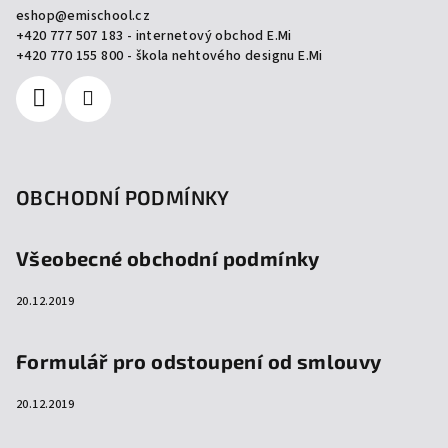
eshop
@
emischool.cz
t
+420 777 507 183 - internetový obchod E.Mi
í
+420 770 155 800 - škola nehtového designu E.Mi
OBCHODNÍ PODMÍNKY
Všeobecné obchodní podmínky
20.12.2019
Formulář pro odstoupení od smlouvy
20.12.2019