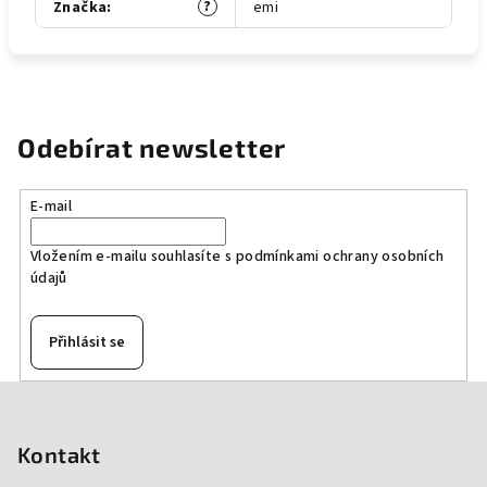
?
Značka
:
emi
Odebírat newsletter
E-mail
Vložením e-mailu souhlasíte s
podmínkami ochrany osobních
údajů
Přihlásit se
Z
á
p
Kontakt
a