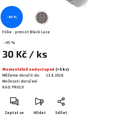
–45 %
Fólie - princot Black Lace
–45 %
30 Kč
/ ks
Měrná
Momentálně nedostupné
(>5 ks)
cena:
Můžeme doručit do:
13.8.2026
Možnosti doručení
Kód:
PR019
Zeptat se
Hlídat
Sdílet