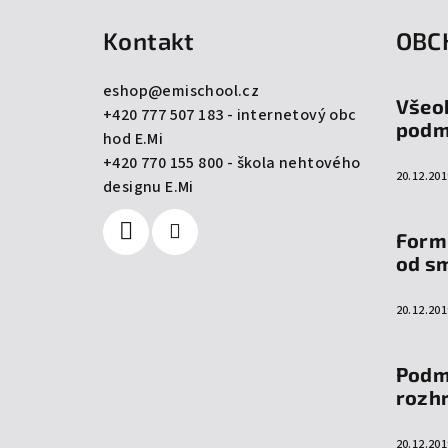
á
Kontakt
OBC
p
a
eshop
@
emischool.cz
Všeo
+420 777 507 183 - internetový obc
t
podm
hod E.Mi
í
+420 770 155 800 - škola nehtového
20.12.201
designu E.Mi
Form
od s
20.12.201
Podm
rozh
20.12.201