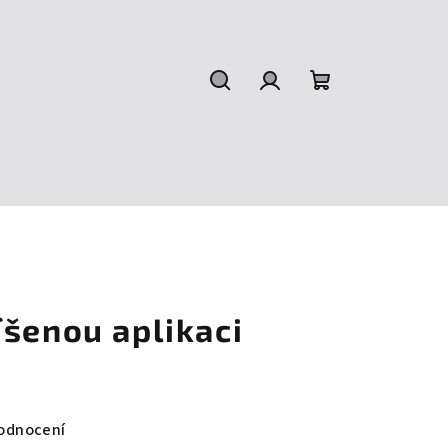
Hledat
Přihlášení
Nákupní
košík
íšenou aplikaci
odnocení