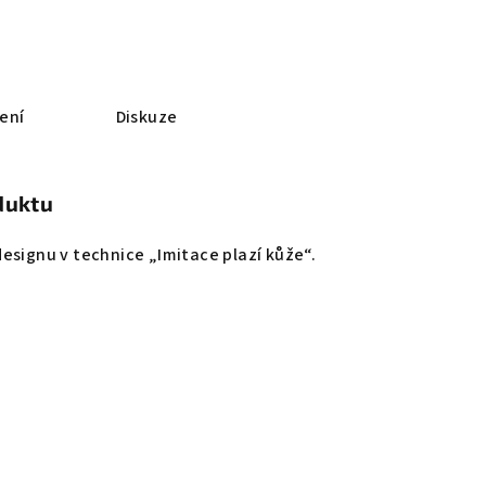
ení
Diskuze
duktu
esignu v technice „Imitace plazí kůže“.