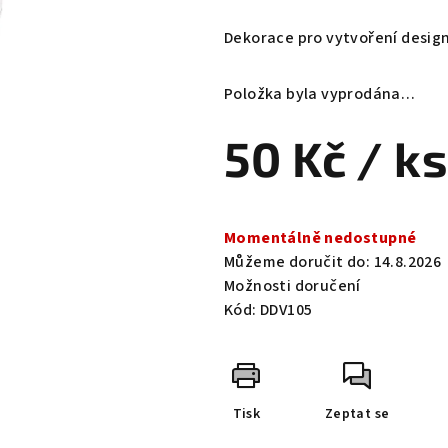
hodnocení
produktu
Dekorace pro vytvoření design
je
0,0
Položka byla vyprodána…
z
5
50 Kč
/ ks
hvězdiček.
Měrná
cena:
Momentálně nedostupné
Můžeme doručit do:
14.8.2026
Možnosti doručení
Kód:
DDV105
Tisk
Zeptat se