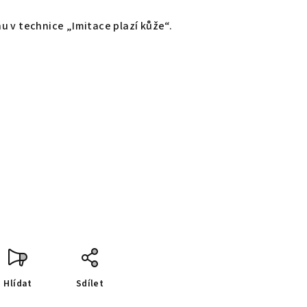
u v technice „Imitace plazí kůže“.
Hlídat
Sdílet