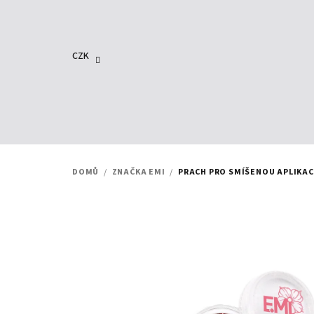
Přejít
na
obsah
CZK
DOMŮ
/
ZNAČKA EMI
/
PRACH PRO SMÍŠENOU APLIKAC