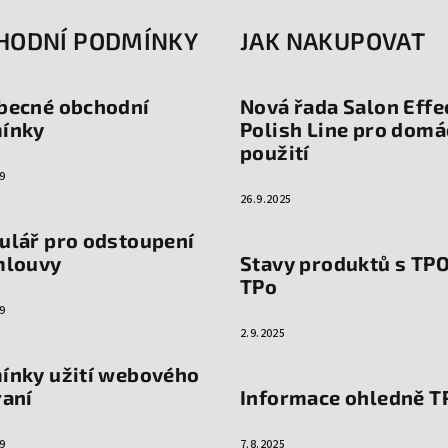
HODNÍ PODMÍNKY
JAK NAKUPOVAT
becné obchodní
Nová řada Salon Effe
ínky
Polish Line pro domá
použití
9
26.9.2025
ulář pro odstoupení
mlouvy
Stavy produktů s TP
TPo
9
2.9.2025
ínky užití webového
raní
Informace ohledně T
9
7.8.2025