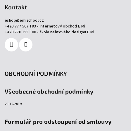
p
Kontakt
a
eshop
@
emischool.cz
t
+420 777 507 183 - internetový obchod E.Mi
í
+420 770 155 800 - škola nehtového designu E.Mi
OBCHODNÍ PODMÍNKY
Všeobecné obchodní podmínky
20.12.2019
Formulář pro odstoupení od smlouvy