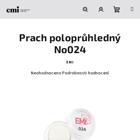
Přejít
na
obsah
Nákupní
Hledat
Přihlášení
Prach poloprůhledný
košík
No024
EMI
Průměrné
Neohodnoceno
Podrobnosti hodnocení
hodnocení
produktu
je
0,0
z
5
hvězdiček.