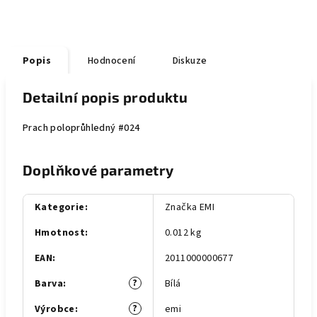
Popis
Hodnocení
Diskuze
Detailní popis produktu
Prach poloprůhledný #024
Doplňkové parametry
Kategorie
:
Značka EMI
Hmotnost
:
0.012 kg
EAN
:
2011000000677
?
Barva
:
Bílá
?
Výrobce
:
emi