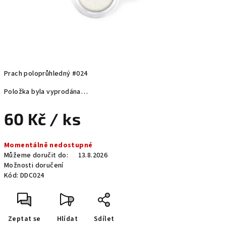
Prach poloprůhledný #024
Položka byla vyprodána…
60 Kč
/ ks
Měrná
Momentálně nedostupné
cena:
Můžeme doručit do:
13.8.2026
Možnosti doručení
Kód:
DDC024
Zeptat se
Hlídat
Sdílet