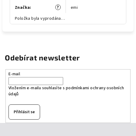
?
Značka
:
emi
Položka byla vyprodána…
Odebírat newsletter
E-mail
Vložením e-mailu souhlasíte s
podmínkami ochrany osobních
údajů
Přihlásit se
Z
á