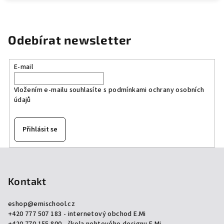
Odebírat newsletter
E-mail
Vložením e-mailu souhlasíte s
podmínkami ochrany osobních
údajů
Přihlásit se
Z
á
p
Kontakt
a
eshop
@
emischool.cz
t
+420 777 507 183 - internetový obchod E.Mi
í