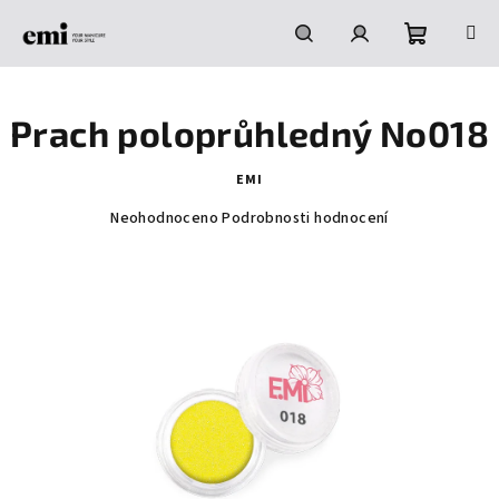
Přejít
na
obsah
Nákupní
Hledat
Přihlášení
Prach poloprůhledný No018
košík
EMI
Průměrné
Neohodnoceno
Podrobnosti hodnocení
hodnocení
produktu
je
0,0
z
5
hvězdiček.