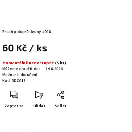
Prach poloprůhledný #018
60 Kč
/ ks
Měrná
Momentálně nedostupné
(5 ks)
cena:
Můžeme doručit do:
14.8.2026
Možnosti doručení
Kód:
DDC018
Zeptat se
Hlídat
Sdílet