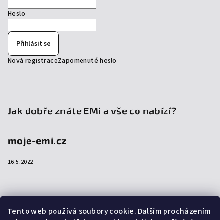
Heslo
Přihlásit se
Nová registrace
Zapomenuté heslo
Jak dobře znáte EMi a vše co nabízí?
moje-emi.cz
16.5.2022
Přijímáme online platby
Tento web používá soubory cookie. Dalším procházením