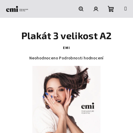
Přejít
na
obsah
Nákupní
Hledat
Přihlášení
Plakát 3 velikost A2
košík
EMI
Průměrné
Neohodnoceno
Podrobnosti hodnocení
hodnocení
produktu
je
0,0
z
5
hvězdiček.