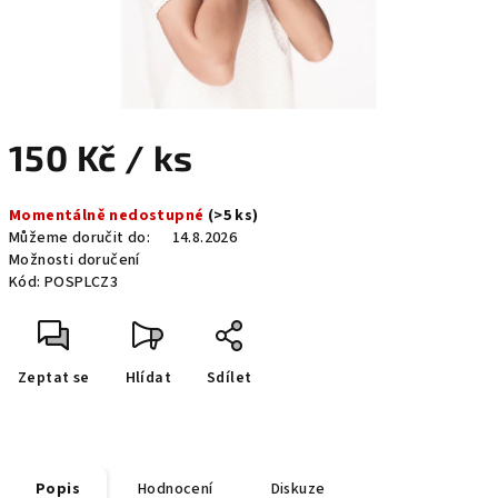
150 Kč
/ ks
Měrná
Momentálně nedostupné
(>5 ks)
cena:
Můžeme doručit do:
14.8.2026
Možnosti doručení
Kód:
POSPLCZ3
Zeptat se
Hlídat
Sdílet
Popis
Hodnocení
Diskuze