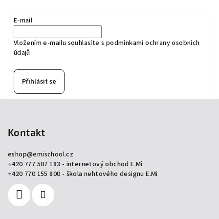
E-mail
Vložením e-mailu souhlasíte s
podmínkami ochrany osobních
údajů
Přihlásit se
Z
á
p
Kontakt
a
eshop
@
emischool.cz
t
+420 777 507 183 - internetový obchod E.Mi
í
+420 770 155 800 - škola nehtového designu E.Mi