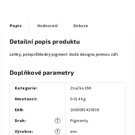
Popis
Hodnocení
Diskuze
Detailní popis produktu
Lehký, poloprůhledný pigment dodá designu jemnou záři.
Doplňkové parametry
Kategorie
:
Značka EMI
Hmotnost
:
0.014 kg
EAN
:
2000085420838
?
Druh
:
Pigmenty
?
Výrobce
:
emi