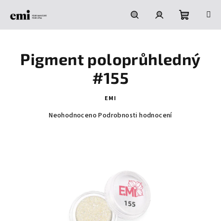
Přejít
na
obsah
Nákupní
Hledat
Přihlášení
Pigment poloprůhledný
košík
#155
EMI
Průměrné
Neohodnoceno
Podrobnosti hodnocení
hodnocení
produktu
je
0,0
z
5
hvězdiček.