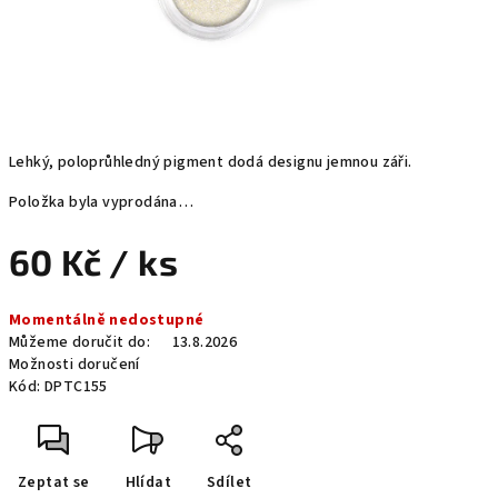
Lehký, poloprůhledný pigment dodá designu jemnou záři.
Položka byla vyprodána…
60 Kč
/ ks
Měrná
Momentálně nedostupné
cena:
Můžeme doručit do:
13.8.2026
Možnosti doručení
Kód:
DPTC155
Zeptat se
Hlídat
Sdílet