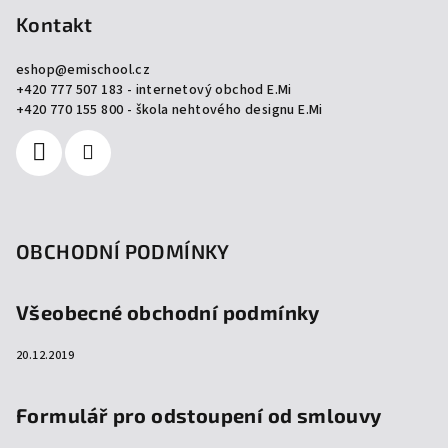
p
Kontakt
a
eshop
@
emischool.cz
t
+420 777 507 183 - internetový obchod E.Mi
í
+420 770 155 800 - škola nehtového designu E.Mi
OBCHODNÍ PODMÍNKY
Všeobecné obchodní podmínky
20.12.2019
Formulář pro odstoupení od smlouvy