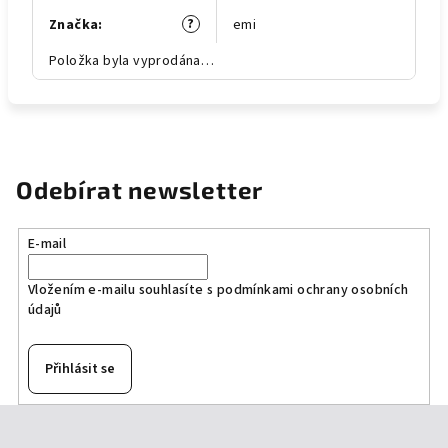
?
Značka
:
emi
Položka byla vyprodána…
Odebírat newsletter
E-mail
Vložením e-mailu souhlasíte s
podmínkami ochrany osobních
údajů
Přihlásit se
Z
á