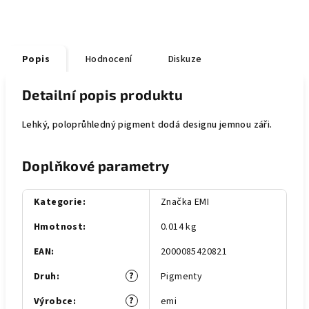
Popis
Hodnocení
Diskuze
Detailní popis produktu
Lehký, poloprůhledný pigment dodá designu jemnou záři.
Doplňkové parametry
Kategorie
:
Značka EMI
Hmotnost
:
0.014 kg
EAN
:
2000085420821
?
Druh
:
Pigmenty
?
Výrobce
:
emi