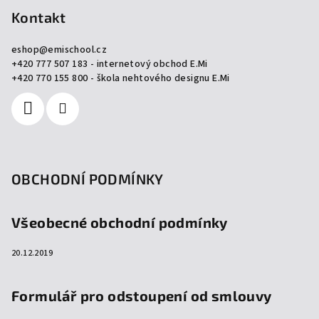
p
Kontakt
a
eshop
@
emischool.cz
t
+420 777 507 183 - internetový obchod E.Mi
í
+420 770 155 800 - škola nehtového designu E.Mi
OBCHODNÍ PODMÍNKY
Všeobecné obchodní podmínky
20.12.2019
Formulář pro odstoupení od smlouvy