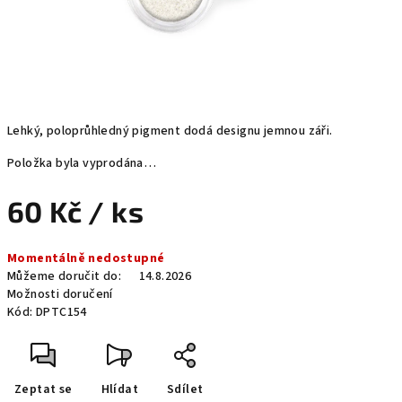
Lehký, poloprůhledný pigment dodá designu jemnou záři.
Položka byla vyprodána…
60 Kč
/ ks
Měrná
Momentálně nedostupné
cena:
Můžeme doručit do:
14.8.2026
Možnosti doručení
Kód:
DPTC154
Zeptat se
Hlídat
Sdílet