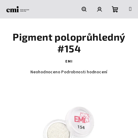
Přejít
na
obsah
Nákupní
Hledat
Přihlášení
Pigment poloprůhledný
košík
#154
EMI
Průměrné
Neohodnoceno
Podrobnosti hodnocení
hodnocení
produktu
je
0,0
z
5
hvězdiček.