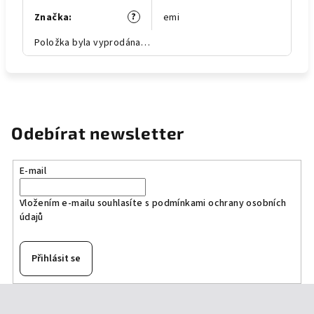
?
Značka
:
emi
Položka byla vyprodána…
Odebírat newsletter
E-mail
Vložením e-mailu souhlasíte s
podmínkami ochrany osobních
údajů
Přihlásit se
Z
á