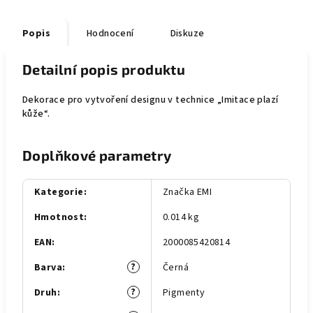
Popis
Hodnocení
Diskuze
Detailní popis produktu
Dekorace pro vytvoření designu v technice „Imitace plazí
kůže“.
Doplňkové parametry
Kategorie
:
Značka EMI
Hmotnost
:
0.014 kg
EAN
:
2000085420814
?
Barva
:
Černá
?
Druh
:
Pigmenty