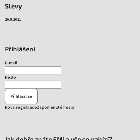
Slevy
26.8.2021
Přihlášení
E-mail
Heslo
Přihlásit se
Nová registrace
Zapomenuté heslo
Jak dobře znáte EMi a vše co nabízí?