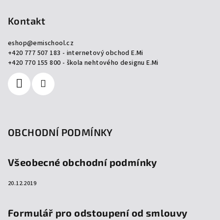
á
p
Kontakt
a
eshop
@
emischool.cz
t
+420 777 507 183 - internetový obchod E.Mi
í
+420 770 155 800 - škola nehtového designu E.Mi
OBCHODNÍ PODMÍNKY
Všeobecné obchodní podmínky
20.12.2019
Formulář pro odstoupení od smlouvy