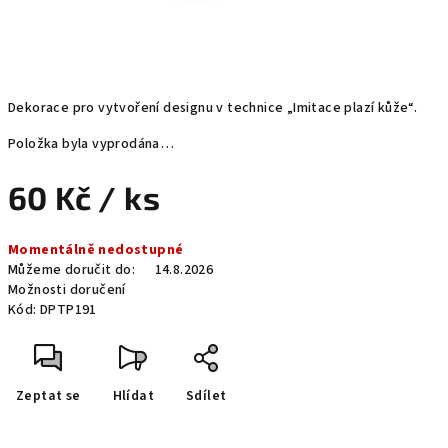
Dekorace pro vytvoření designu v technice „Imitace plazí kůže“.
Položka byla vyprodána…
60 Kč
/ ks
Měrná
Momentálně nedostupné
cena:
Můžeme doručit do:
14.8.2026
Možnosti doručení
Kód:
DPTP191
Zeptat se
Hlídat
Sdílet