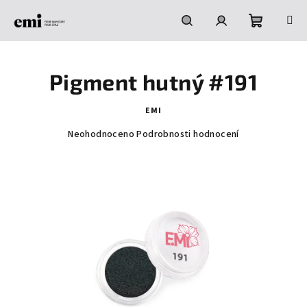
Přejít
na
obsah
Nákupní
Hledat
Přihlášení
Pigment hutný #191
košík
EMI
Průměrné
Neohodnoceno
Podrobnosti hodnocení
hodnocení
produktu
je
0,0
z
5
hvězdiček.