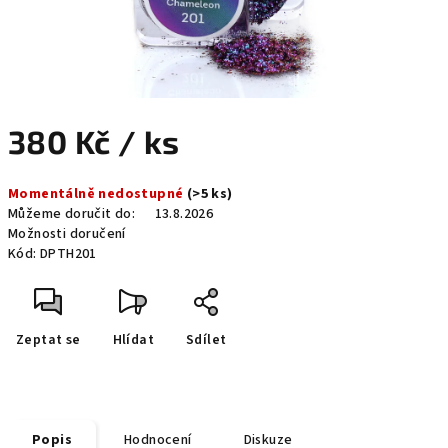
380 Kč
/ ks
Měrná
Momentálně nedostupné
(>5 ks)
cena:
Můžeme doručit do:
13.8.2026
Možnosti doručení
Kód:
DPTH201
Zeptat se
Hlídat
Sdílet
Popis
Hodnocení
Diskuze