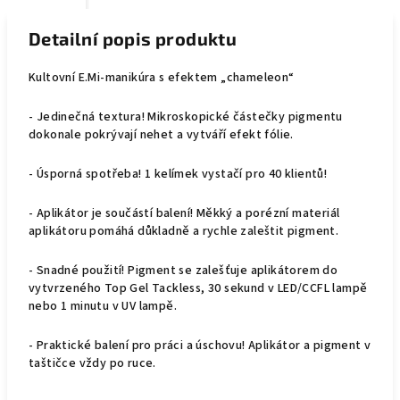
Detailní popis produktu
Kultovní E.Mi-manikúra s efektem „chameleon“
- Jedinečná textura! Mikroskopické částečky pigmentu
dokonale pokrývají nehet a vytváří efekt fólie.
- Úsporná spotřeba! 1 kelímek vystačí pro 40 klientů!
- Aplikátor je součástí balení! Měkký a porézní materiál
aplikátoru pomáhá důkladně a rychle zaleštit pigment.
- Snadné použití! Pigment se zalešťuje aplikátorem do
vytvrzeného Top Gel Tackless, 30 sekund v LED/CCFL lampě
nebo 1 minutu v UV lampě.
- Praktické balení pro práci a úschovu! Aplikátor a pigment v
taštičce vždy po ruce.