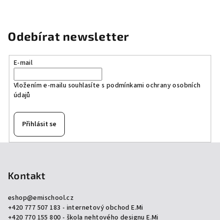
Odebírat newsletter
E-mail
Vložením e-mailu souhlasíte s
podmínkami ochrany osobních
údajů
Přihlásit se
Z
á
p
Kontakt
a
eshop
@
emischool.cz
t
+420 777 507 183 - internetový obchod E.Mi
í
+420 770 155 800 - škola nehtového designu E.Mi