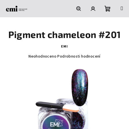
Přejít
na
obsah
Nákupní
Hledat
Přihlášení
Pigment chameleon #201
košík
EMI
Průměrné
Neohodnoceno
Podrobnosti hodnocení
hodnocení
produktu
je
0,0
z
5
hvězdiček.