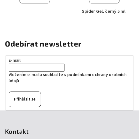
Spider Gel, černý 5 ml.
Odebírat newsletter
E-mail
Vložením e-mailu souhlasíte s
podmínkami ochrany osobních
údajů
Přihlásit se
Z
á
p
Kontakt