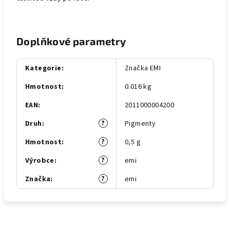
Doplňkové parametry
Kategorie
:
Značka EMI
Hmotnost
:
0.016 kg
EAN
:
2011000004200
?
Druh
:
Pigmenty
?
Hmotnost
:
0,5 g
?
Výrobce
:
emi
?
Značka
:
emi