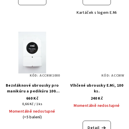
je
je
3,0
5,0
Kartáček s logem E.Mi
z
z
5
5
hvězdiček.
hvězdiček.
KÓD:
ACCNW1000
KÓD:
ACCWW
Bezvláknové ubrousky pro
Vlhčené ubrousky E.Mi, 100
manikúru a pedikúru 1000
ks.
ks.
660 Kč
240 Kč
Měrná
0,66 Kč / 1 ks
Momentálně nedostupné
cena:
Momentálně nedostupné
(>5 balení)
Detail