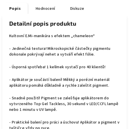
Popis
Hodnocení
Diskuze
Detailní popis produktu
Kultovní E.Mi-manikúra s efektem „chameleon“
- Jedinečná textura! Mikroskopické částečky pigmentu
dokonale pokrývají nehet a vytváří efekt fólie.
- Úsporná spotřeba! 1 kelímek vystačí pro 40 klientů!
- Aplikátor je součástí balení! Měkký a porézní materiál
aplikátoru pomáhá důkladně a rychle zaleštit pigment.
- Snadné použití! Pigment se zalešťuje aplikátorem do
vytvrzeného Top Gel Tackless, 30 sekund v LED/CCFL lampě
nebo 1 minutu v UV lampě.
- Praktické balení pro práci a úschovu! Aplikátor a pigment v
taštičce vždy po ruce.