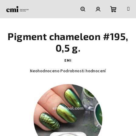
Přejít
na
obsah
Nákupní
Hledat
Přihlášení
Pigment chameleon #195,
košík
0,5 g.
EMI
Průměrné
Neohodnoceno
Podrobnosti hodnocení
hodnocení
produktu
je
0,0
z
5
hvězdiček.