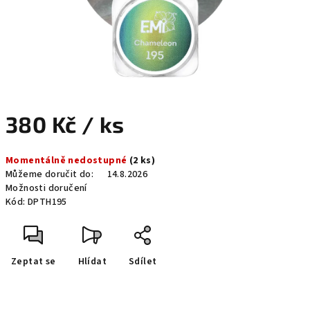
380 Kč
/ ks
Měrná
Momentálně nedostupné
(2 ks)
cena:
Můžeme doručit do:
14.8.2026
Možnosti doručení
Kód:
DPTH195
Zeptat se
Hlídat
Sdílet