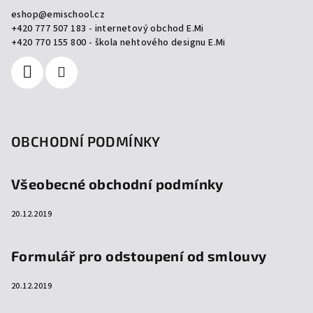
a
eshop
@
emischool.cz
t
+420 777 507 183 - internetový obchod E.Mi
í
+420 770 155 800 - škola nehtového designu E.Mi
OBCHODNÍ PODMÍNKY
Všeobecné obchodní podmínky
20.12.2019
Formulář pro odstoupení od smlouvy
20.12.2019