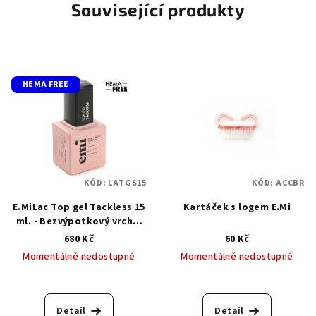
Související produkty
HEMA FREE
KÓD:
LATGS15
KÓD:
ACCBR
E.MiLac Top gel Tackless 15
Kartáček s logem E.Mi
ml. - Bezvýpotkový vrchní
top gel
680 Kč
60 Kč
Momentálně nedostupné
Momentálně nedostupné
Průměrné
Průměrné
hodnocení
hodnocení
produktu
produktu
Detail
Detail