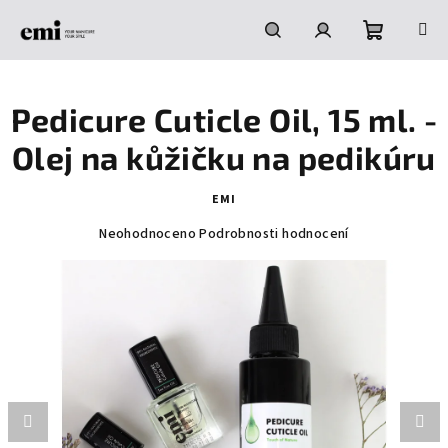
Přejít
na
obsah
Nákupní
Hledat
Přihlášení
Pedicure Cuticle Oil, 15 ml. -
košík
Olej na kůžičku na pedikúru
EMI
Průměrné
Neohodnoceno
Podrobnosti hodnocení
hodnocení
produktu
je
0,0
z
5
hvězdiček.