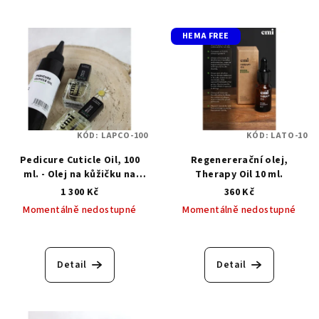
HEMA FREE
KÓD:
LAPCO-100
KÓD:
LATO-10
Pedicure Cuticle Oil, 100
Regenererační olej,
ml. - Olej na kůžičku na
Therapy Oil 10 ml.
pedikúru
1 300 Kč
360 Kč
Momentálně nedostupné
Momentálně nedostupné
Detail
Detail