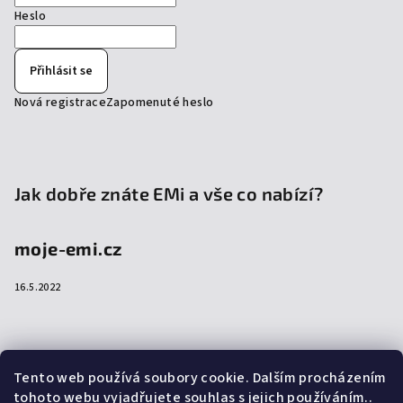
Heslo
Přihlásit se
Nová registrace
Zapomenuté heslo
Jak dobře znáte EMi a vše co nabízí?
moje-emi.cz
16.5.2022
Přijímáme online platby
Tento web používá soubory cookie. Dalším procházením
tohoto webu vyjadřujete souhlas s jejich používáním..