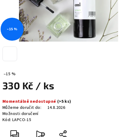
–15 %
–15 %
330 Kč
/ ks
Měrná
Momentálně nedostupné
(>5 ks)
cena:
Můžeme doručit do:
14.8.2026
Možnosti doručení
Kód:
LAPCO-15