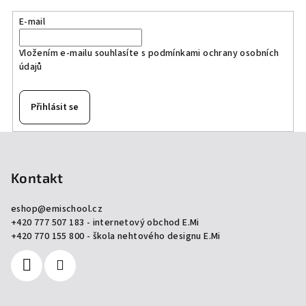
E-mail
Vložením e-mailu souhlasíte s
podmínkami ochrany osobních
údajů
Přihlásit se
Z
á
p
Kontakt
a
eshop
@
emischool.cz
t
+420 777 507 183 - internetový obchod E.Mi
í
+420 770 155 800 - škola nehtového designu E.Mi