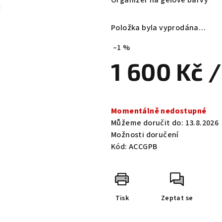
Organizér na gelové barvy
je
0,0
Položka byla vyprodána…
z
5
–1 %
hvězdiček.
1 600 Kč
/
Měrná
cena:
Momentálně nedostupné
Můžeme doručit do:
13.8.2026
Možnosti doručení
Kód:
ACCGPB
Tisk
Zeptat se