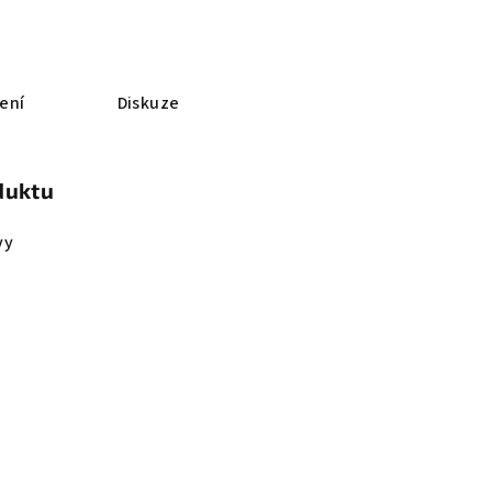
ení
Diskuze
duktu
vy