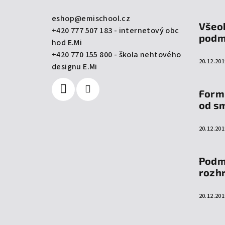
a
eshop
@
emischool.cz
Všeo
+420 777 507 183 - internetový obc
t
podm
hod E.Mi
í
+420 770 155 800 - škola nehtového
20.12.201
designu E.Mi
Form
od s
20.12.201
Podm
rozh
20.12.201