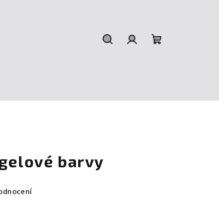
Hledat
Přihlášení
Nákupní
košík
 gelové barvy
odnocení