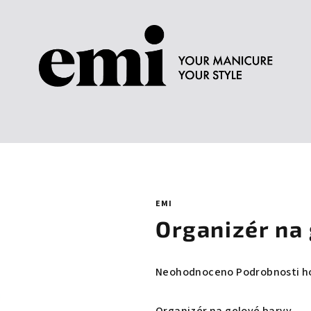
EMI
Organizér na
Průměrné
Neohodnoceno
Podrobnosti h
hodnocení
produktu