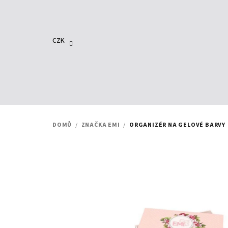
Přejít
na
obsah
CZK
DOMŮ
/
ZNAČKA EMI
/
ORGANIZÉR NA GELOVÉ BARVY