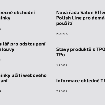
becné obchodní
Nová řada Salon Effe
ínky
Polish Line pro domá
použití
9
26.9.2025
ulář pro odstoupení
mlouvy
Stavy produktů s TP
TPo
9
2.9.2025
ínky užití webového
raní
Informace ohledně T
9
7.8.2025