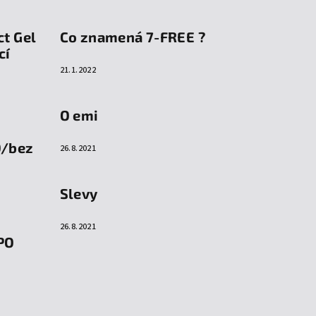
ct Gel
Co znamená 7-FREE ?
cí
21.1.2022
O emi
O/bez
26.8.2021
Slevy
26.8.2021
PO