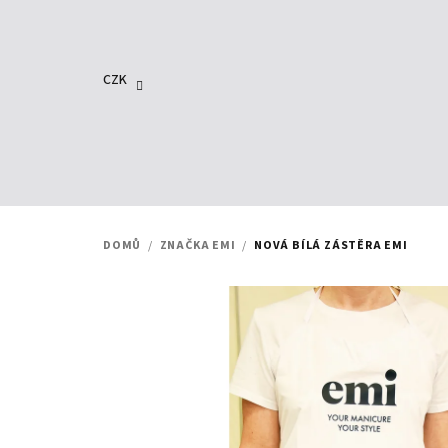
Přejít
na
obsah
CZK
DOMŮ
/
ZNAČKA EMI
/
NOVÁ BÍLÁ ZÁSTĚRA EMI