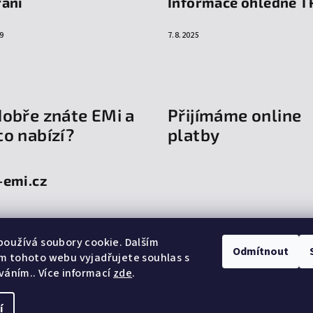
raní
Informace ohledně T
9
7.8.2025
dobře znáte EMi a
Přijímáme online
co nabízí?
platby
-emi.cz
oužívá soubory cookie. Dalším
Odmítnout
m tohoto webu vyjadřujete souhlas s
íváním.. Více informací
zde
.
í