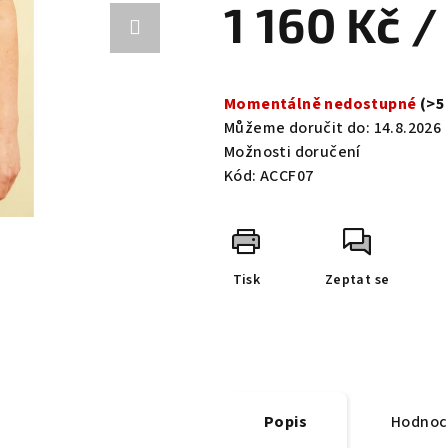
1 160 Kč
/
je
0,0
z
Měrná
5
cena:
Momentálně nedostupné
(>5
hvězdiček.
Můžeme doručit do:
14.8.2026
Možnosti doručení
Kód:
ACCF07
Tisk
Zeptat se
Popis
Hodnoc