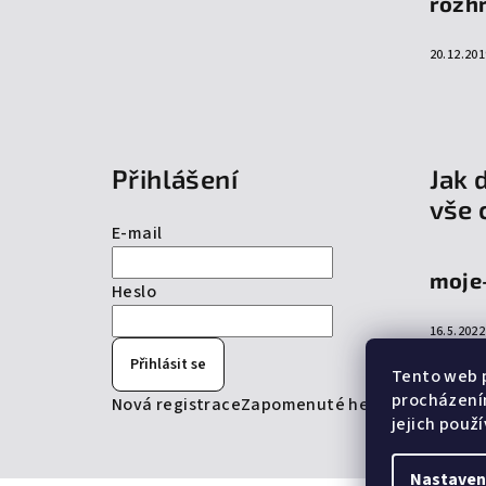
rozh
20.12.201
Přihlášení
Jak 
vše 
E-mail
moje
Heslo
16.5.2022
Přihlásit se
Tento web p
procházení
Nová registrace
Zapomenuté heslo
jejich použ
Nastaven