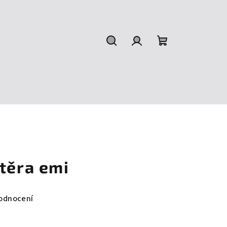
Hledat
Přihlášení
Nákupní
košík
těra emi
odnocení