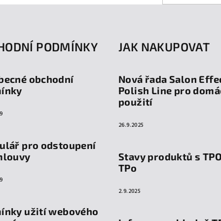
HODNÍ PODMÍNKY
JAK NAKUPOVAT
becné obchodní
Nová řada Salon Effe
ínky
Polish Line pro domá
použití
9
26.9.2025
ulář pro odstoupení
mlouvy
Stavy produktů s TP
TPo
9
2.9.2025
ínky užití webového