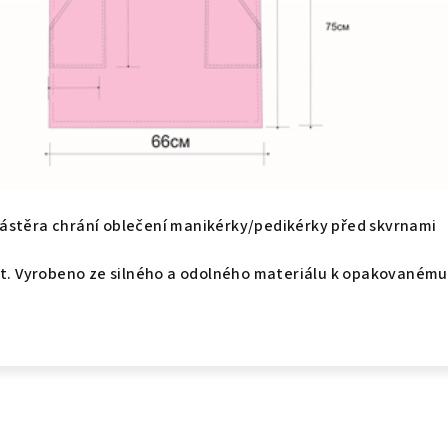
ástěra chrání oblečení manikérky/pedikérky před skvrnami
ost. Vyrobeno ze silného a odolného materiálu k opakovanému