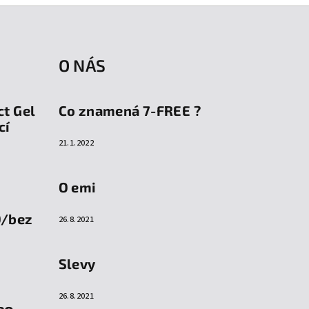
O NÁS
ct Gel
Co znamená 7-FREE ?
cí
21.1.2022
O emi
O/bez
26.8.2021
Slevy
26.8.2021