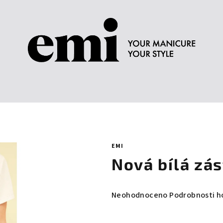
EMI
Nová bílá zás
Průměrné
Neohodnoceno
Podrobnosti h
hodnocení
produktu