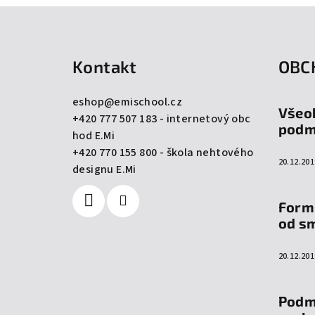
Z
á
Kontakt
OBC
p
a
eshop
@
emischool.cz
Všeo
+420 777 507 183 - internetový obc
t
podm
hod E.Mi
í
+420 770 155 800 - škola nehtového
20.12.201
designu E.Mi
Form
od s
20.12.201
Podm