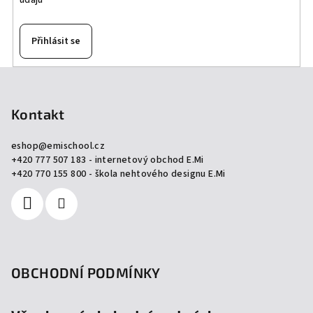
údajů
Přihlásit se
Z
á
p
Kontakt
a
eshop
@
emischool.cz
t
+420 777 507 183 - internetový obchod E.Mi
í
+420 770 155 800 - škola nehtového designu E.Mi
OBCHODNÍ PODMÍNKY