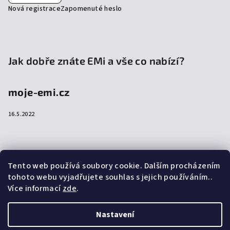
Nová registrace
Zapomenuté heslo
Jak dobře znáte EMi a vše co nabízí?
moje-emi.cz
16.5.2022
Přijímáme online platby
Tento web používá soubory cookie. Dalším procházením
tohoto webu vyjadřujete souhlas s jejich používáním..
Více informací
zde
.
Nastavení