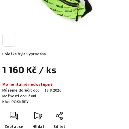
Položka byla vyprodána…
1 160 Kč
/ ks
Měrná
Momentálně nedostupné
cena:
Můžeme doručit do:
13.8.2026
Možnosti doručení
Kód:
POSNBBY
Zeptat se
Hlídat
Sdílet