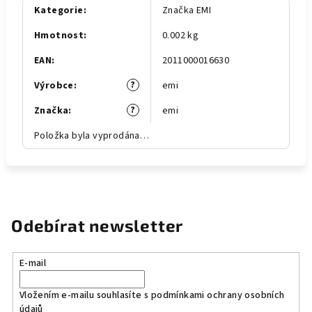
Kategorie
:
Značka EMI
Hmotnost
:
0.002 kg
EAN
:
2011000016630
?
Výrobce
:
emi
?
Značka
:
emi
Položka byla vyprodána…
Odebírat newsletter
E-mail
Vložením e-mailu souhlasíte s
podmínkami ochrany osobních
údajů