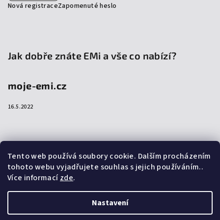
Nová registrace
Zapomenuté heslo
Jak dobře znáte EMi a vše co nabízí?
moje-emi.cz
16.5.2022
Přijímáme online platby
Tento web používá soubory cookie. Dalším procházením
tohoto webu vyjadřujete souhlas s jejich používáním..
Více informací
zde
.
Nastavení
Copyright 2026
emi-shop.cz
. Všechna práva vyhrazena.