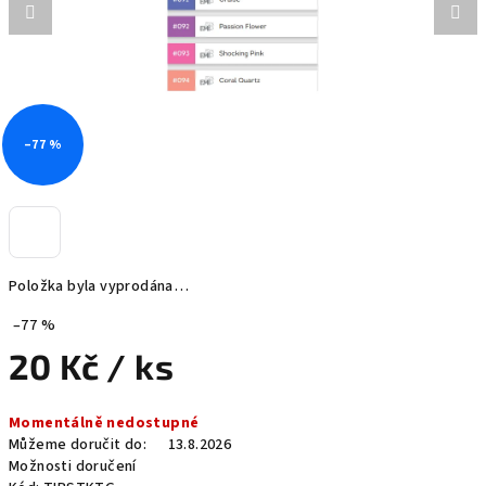
–77 %
Položka byla vyprodána…
–77 %
20 Kč
/ ks
Měrná
Momentálně nedostupné
cena:
Můžeme doručit do:
13.8.2026
Možnosti doručení