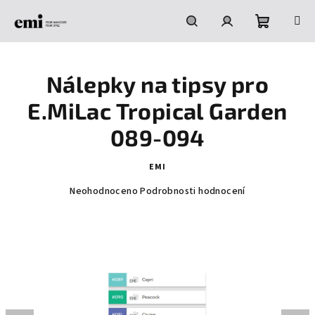
Přejít
na
obsah
Nákupní
Hledat
Přihlášení
Nálepky na tipsy pro
košík
E.MiLac Tropical Garden
089-094
EMI
Průměrné
Neohodnoceno
Podrobnosti hodnocení
hodnocení
produktu
je
0,0
z
5
hvězdiček.