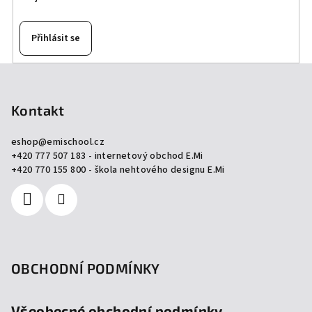
Přihlásit se
Z
á
p
Kontakt
a
eshop
@
emischool.cz
t
+420 777 507 183 - internetový obchod E.Mi
í
+420 770 155 800 - škola nehtového designu E.Mi
OBCHODNÍ PODMÍNKY
Všeobecné obchodní podmínky