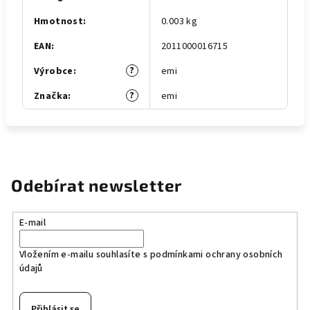
Hmotnost
:
0.003 kg
EAN
:
2011000016715
?
Výrobce
:
emi
?
Značka
:
emi
Odebírat newsletter
E-mail
Vložením e-mailu souhlasíte s
podmínkami ochrany osobních
údajů
Přihlásit se