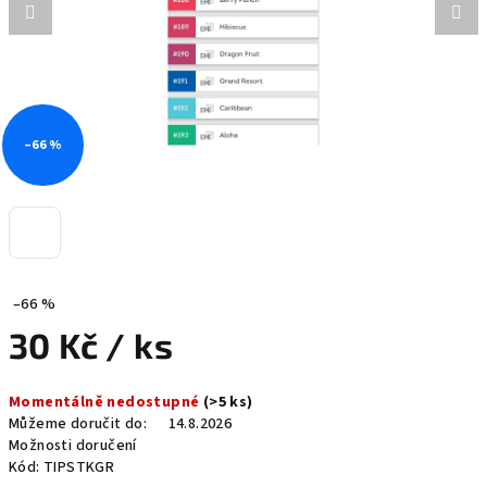
–66 %
–66 %
30 Kč
/ ks
Měrná
Momentálně nedostupné
(>5 ks)
cena:
Můžeme doručit do:
14.8.2026
Možnosti doručení
Kód:
TIPSTKGR