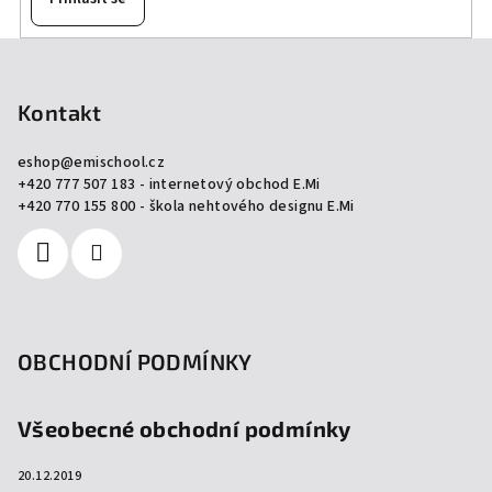
Z
á
p
Kontakt
a
eshop
@
emischool.cz
t
+420 777 507 183 - internetový obchod E.Mi
í
+420 770 155 800 - škola nehtového designu E.Mi
OBCHODNÍ PODMÍNKY
Všeobecné obchodní podmínky
20.12.2019