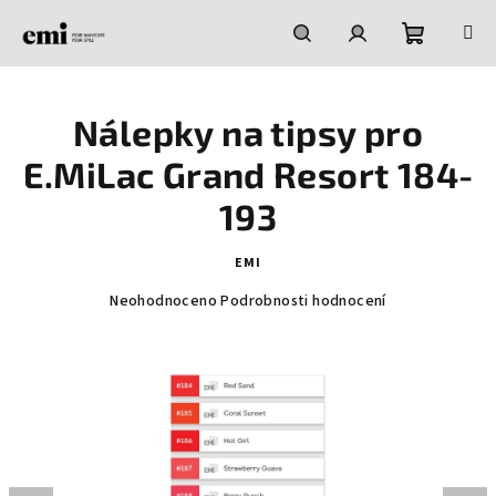
Přejít
na
obsah
Nákupní
Hledat
Přihlášení
Nálepky na tipsy pro
košík
E.MiLac Grand Resort 184-
193
EMI
Průměrné
Neohodnoceno
Podrobnosti hodnocení
hodnocení
produktu
je
0,0
z
5
hvězdiček.