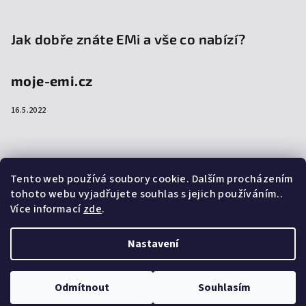
Jak dobře znáte EMi a vše co nabízí?
moje-emi.cz
16.5.2022
Přijímáme online platby
Tento web používá soubory cookie. Dalším procházením
tohoto webu vyjadřujete souhlas s jejich používáním..
Více informací
zde
.
Nastavení
Copyright 2026
emi-shop.cz
. Všechna práva vyhrazena.
Upravit nastavení cookies
Odmítnout
Souhlasím
Vytvořil Shoptet