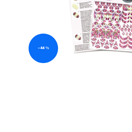
–44 %