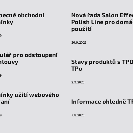
becné obchodní
Nová řada Salon Effe
ínky
Polish Line pro domá
použití
9
26.9.2025
ulář pro odstoupení
mlouvy
Stavy produktů s TP
TPo
9
2.9.2025
ínky užití webového
raní
Informace ohledně T
9
7.8.2025