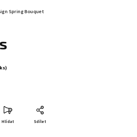
sign Spring Bouquet
ks
 ks)
Hlídat
Sdílet