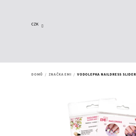
Přejít
na
obsah
CZK
DOMŮ
/
ZNAČKA EMI
/
VODOLEPKA NAILDRESS SLIDE