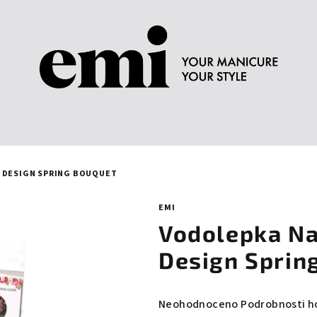
R DESIGN SPRING BOUQUET
EMI
Vodolepka Na
Design Sprin
Průměrné
Neohodnoceno
Podrobnosti h