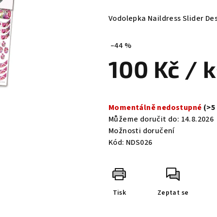
hodnocení
produktu
Vodolepka Naildress Slider De
je
0,0
–44 %
z
100 Kč
/ 
5
hvězdiček.
Měrná
cena:
Momentálně nedostupné
(>5
Můžeme doručit do:
14.8.2026
Možnosti doručení
Kód:
NDS026
Tisk
Zeptat se