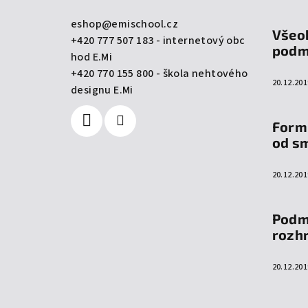
a
eshop
@
emischool.cz
Všeo
+420 777 507 183 - internetový obc
t
podm
hod E.Mi
í
+420 770 155 800 - škola nehtového
20.12.201
designu E.Mi
Form
od s
20.12.201
Podm
rozh
20.12.201