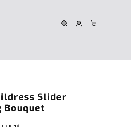
Hledat
Přihlášení
Nákupní
košík
ildress Slider
g Bouquet
odnocení