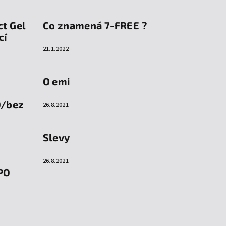
ct Gel
Co znamená 7-FREE ?
cí
21.1.2022
O emi
O/bez
26.8.2021
Slevy
26.8.2021
PO