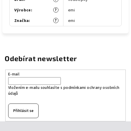
?
Výrobce
:
emi
?
Značka
:
emi
Odebírat newsletter
E-mail
Vložením e-mailu souhlasíte s
podmínkami ochrany osobních
údajů
Přihlásit se
Z