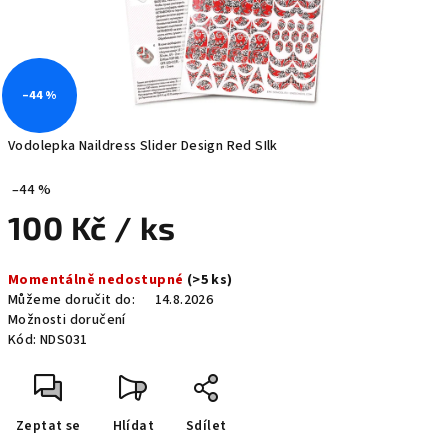
–44 %
Vodolepka Naildress Slider Design Red SIlk
–44 %
100 Kč
/ ks
Měrná
Momentálně nedostupné
(>5 ks)
cena:
Můžeme doručit do:
14.8.2026
Možnosti doručení
Kód:
NDS031
Zeptat se
Hlídat
Sdílet