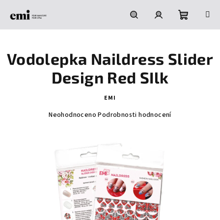
Přejít
na
obsah
Nákupní
Hledat
Přihlášení
Vodolepka Naildress Slider
košík
Design Red SIlk
EMI
Průměrné
Neohodnoceno
Podrobnosti hodnocení
hodnocení
produktu
je
0,0
z
5
hvězdiček.