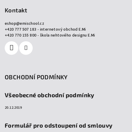
á
p
Kontakt
a
eshop
@
emischool.cz
t
+420 777 507 183 - internetový obchod E.Mi
í
+420 770 155 800 - škola nehtového designu E.Mi
OBCHODNÍ PODMÍNKY
Všeobecné obchodní podmínky
20.12.2019
Formulář pro odstoupení od smlouvy