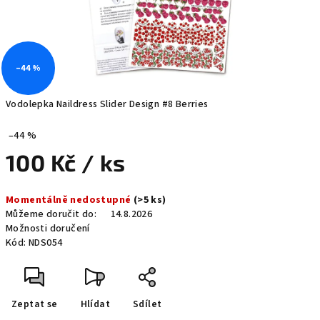
–44 %
Vodolepka Naildress Slider Design #8 Berries
–44 %
100 Kč
/ ks
Měrná
Momentálně nedostupné
(>5 ks)
cena:
Můžeme doručit do:
14.8.2026
Možnosti doručení
Kód:
NDS054
Zeptat se
Hlídat
Sdílet