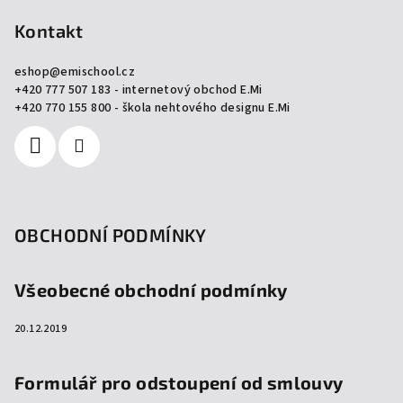
á
p
Kontakt
a
eshop
@
emischool.cz
t
+420 777 507 183 - internetový obchod E.Mi
í
+420 770 155 800 - škola nehtového designu E.Mi
OBCHODNÍ PODMÍNKY
Všeobecné obchodní podmínky
20.12.2019
Formulář pro odstoupení od smlouvy