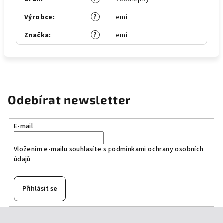
?
Výrobce
:
emi
?
Značka
:
emi
Odebírat newsletter
E-mail
Vložením e-mailu souhlasíte s
podmínkami ochrany osobních
údajů
Přihlásit se
Z