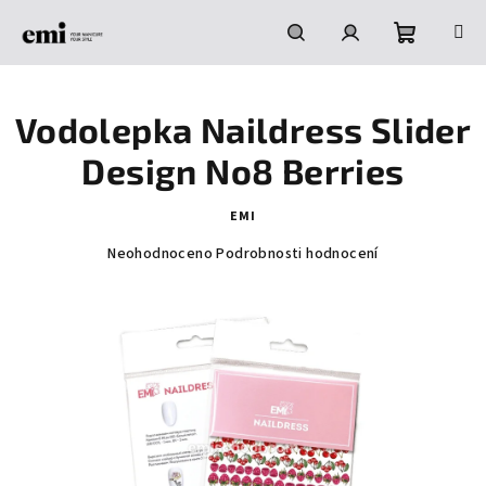
Přejít
na
obsah
Nákupní
Hledat
Přihlášení
Vodolepka Naildress Slider
košík
Design No8 Berries
EMI
Průměrné
Neohodnoceno
Podrobnosti hodnocení
hodnocení
produktu
je
0,0
z
5
hvězdiček.