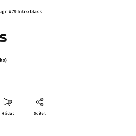
ign #79 Intro black
ks
 ks)
Hlídat
Sdílet