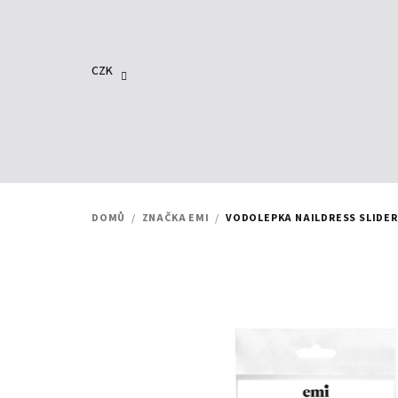
Přejít
na
obsah
CZK
DOMŮ
/
ZNAČKA EMI
/
VODOLEPKA NAILDRESS SLIDER