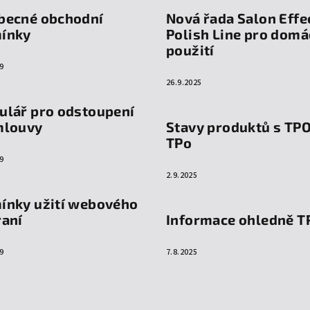
becné obchodní
Nová řada Salon Effe
ínky
Polish Line pro domá
použití
9
26.9.2025
ulář pro odstoupení
mlouvy
Stavy produktů s TP
TPo
9
2.9.2025
ínky užití webového
raní
Informace ohledně T
9
7.8.2025