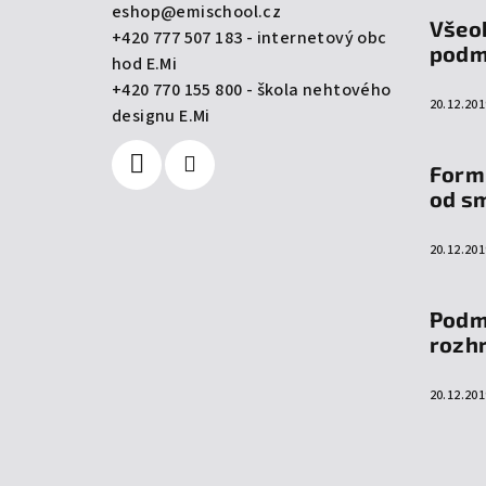
a
eshop
@
emischool.cz
Všeo
+420 777 507 183 - internetový obc
t
podm
hod E.Mi
í
+420 770 155 800 - škola nehtového
20.12.201
designu E.Mi
Form
od s
20.12.201
Podm
rozh
20.12.201