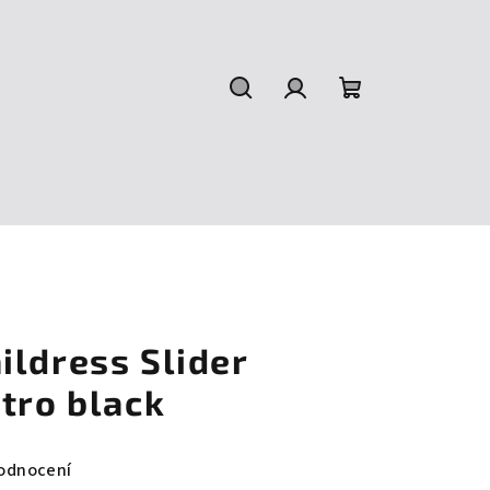
Hledat
Přihlášení
Nákupní
košík
ildress Slider
tro black
odnocení