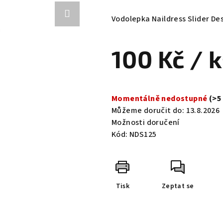
hodnocení
produktu
Vodolepka Naildress Slider Des
je
0,0
100 Kč
/ 
z
5
hvězdiček.
Měrná
cena:
Momentálně nedostupné
(>5
Můžeme doručit do:
13.8.2026
Možnosti doručení
Kód:
NDS125
Tisk
Zeptat se