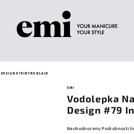
 DESIGN #79 INTRO BLACK
EMI
Vodolepka Na
Design #79 In
Průměrné
Neohodnoceno
Podrobnosti h