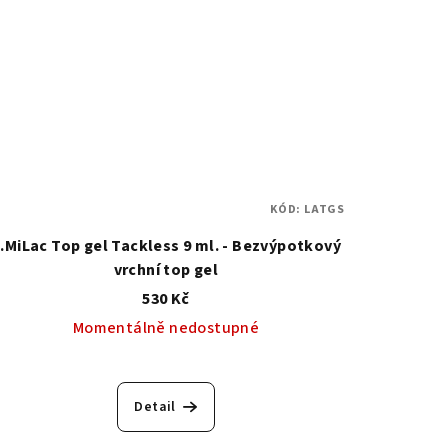
KÓD:
LATGS
.MiLac Top gel Tackless 9 ml. - Bezvýpotkový
vrchní top gel
530 Kč
Momentálně nedostupné
Průměrné
hodnocení
Detail
produktu
je