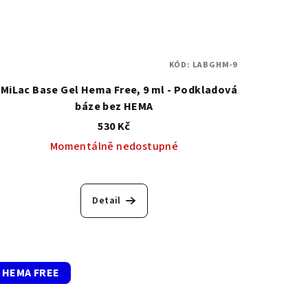
KÓD:
LABGHM-9
.MiLac Base Gel Hema Free, 9 ml - Podkladová
báze bez HEMA
530 Kč
Momentálně nedostupné
Detail
HEMA FREE