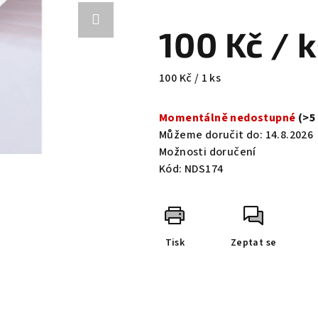
hodnocení
produktu
100 Kč
/ 
je
0,0
z
Měrná
100 Kč / 1 ks
5
cena:
hvězdiček.
Momentálně nedostupné
(>5
Můžeme doručit do:
14.8.2026
Možnosti doručení
Kód:
NDS174
Tisk
Zeptat se