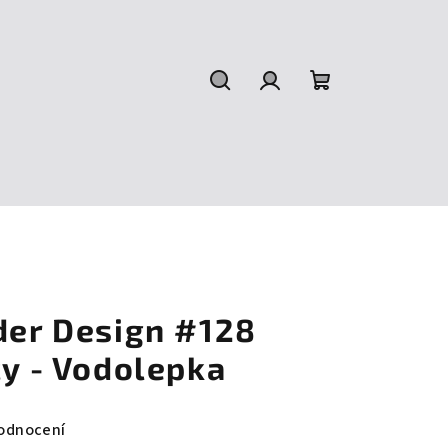
Hledat
Přihlášení
Nákupní
košík
der Design #128
cy - Vodolepka
odnocení