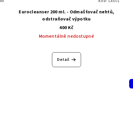
00
KÓD:
LAECL
Eurocleanser 200 ml. - Odmašťovač nehtů,
odstraňovač výpotku
400 Kč
Momentálně nedostupné
Průměrné
hodnocení
Detail
produktu
je
5,0
z
5
hvězdiček.