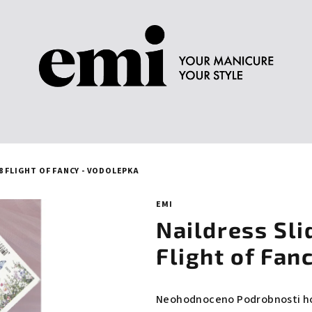
8 FLIGHT OF FANCY - VODOLEPKA
EMI
Naildress Sli
Flight of Fan
Průměrné
Neohodnoceno
Podrobnosti h