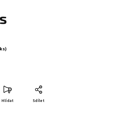
ks
 ks)
Hlídat
Sdílet