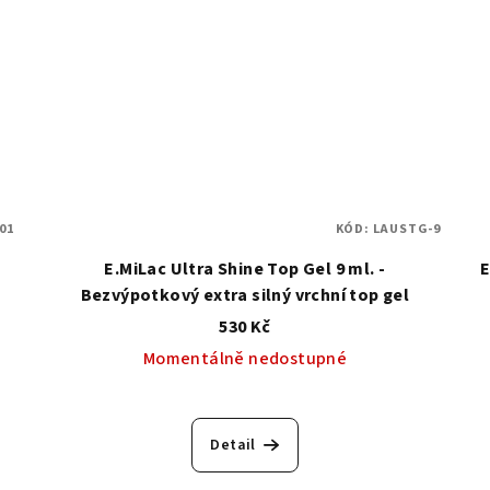
01
KÓD:
LAUSTG-9
E.MiLac Ultra Shine Top Gel 9 ml. -
E
Bezvýpotkový extra silný vrchní top gel
530 Kč
Momentálně nedostupné
Detail