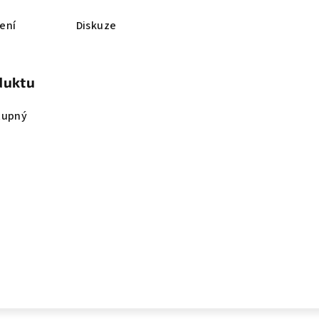
ení
Diskuze
duktu
tupný