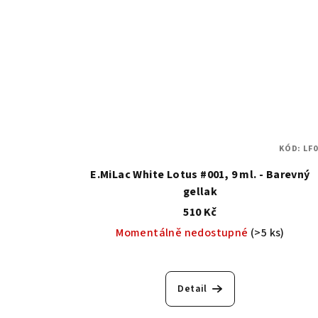
KÓD:
LF0
E.MiLac White Lotus #001, 9 ml. - Barevný
gellak
510 Kč
Momentálně nedostupné
(>5 ks)
Průměrné
hodnocení
Detail
produktu
je