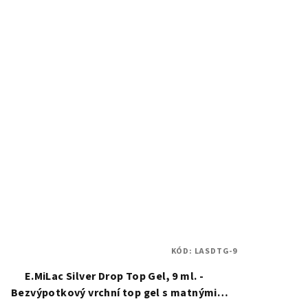
5,0
z
5
hvězdiček.
KÓD:
LASDTG-9
E.MiLac Silver Drop Top Gel, 9 ml. -
Bezvýpotkový vrchní top gel s matnými