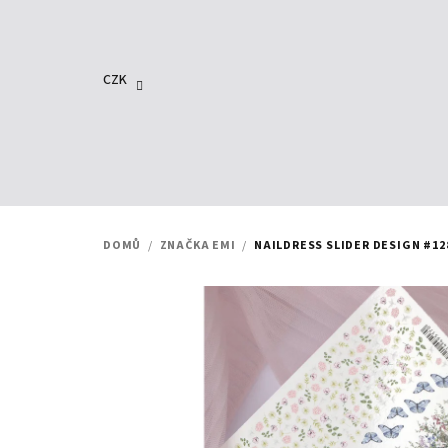
Přejít
na
obsah
CZK
DOMŮ
/
ZNAČKA EMI
/
NAILDRESS SLIDER DESIGN #12