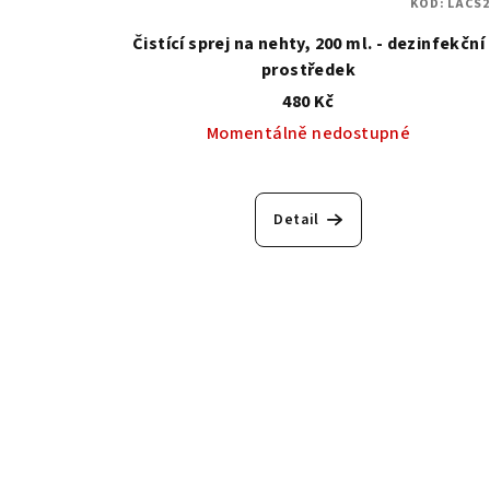
KÓD:
LACS2
Čistící sprej na nehty, 200 ml. - dezinfekční
prostředek
480 Kč
Momentálně nedostupné
Průměrné
hodnocení
Detail
produktu
je
5,0
z
5
hvězdiček.