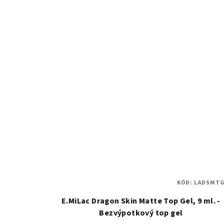
5,0
z
5
hvězdiček.
KÓD:
LADSMTG
E.MiLac Dragon Skin Matte Top Gel, 9 ml. -
Bezvýpotkový top gel