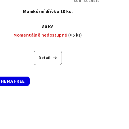
KÓD:
ACCNS10
Manikúrní dřívko 10 ks.
80 Kč
Momentálně nedostupné
(>5 ks)
Detail
HEMA FREE