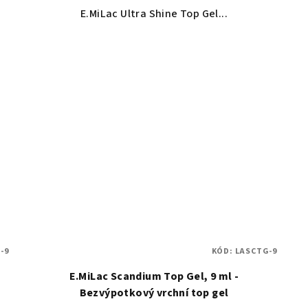
E.MiLac Ultra Shine Top Gel...
-9
KÓD:
LASCTG-9
E.MiLac Scandium Top Gel, 9 ml -
Bezvýpotkový vrchní top gel