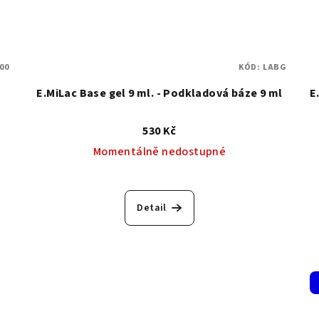
00
KÓD:
LABG
E.MiLac Base gel 9 ml. - Podkladová báze 9 ml
E
530 Kč
Momentálně nedostupné
Průměrné
hodnocení
Detail
produktu
je
5,0
z
5
hvězdiček.