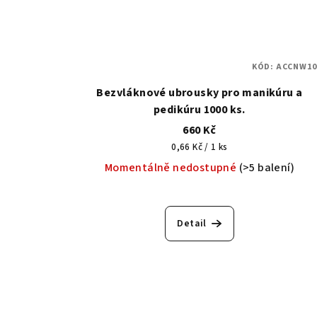
KÓD:
ACCNW10
Bezvláknové ubrousky pro manikúru a
pedikúru 1000 ks.
660 Kč
Měrná
0,66 Kč / 1 ks
cena:
Momentálně nedostupné
(>5 balení)
Detail